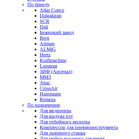
По бренду
Atlas Copco
Dalgakiran
SCR
Dali
Бежецкий завод
Berg
Airman
ALMiG
Hertz
Kraftmachine
Lupamat
ЗИФ (Арсенал)
ММЗ
Abac
CrossAir
Hansmann
Remeza
По назначению
Для медицины
Для выдува пэт
Для отбойного молотка
Компрессор для пневмоинструмента
Для лазерного станка
Для мойки высокого давления