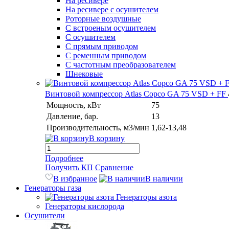
На ресивере
На ресивере с осушителем
Роторные воздушные
С встроеным осушителем
С осушителем
С прямым приводом
С ременным приводом
С частотным преобразователем
Шнековые
Винтовой компрессор Atlas Copco GA 75 VSD + FF
Мощность, кВт
75
Давление, бар.
13
Производительность, м3/мин
1,62-13,48
В корзину
Подробнее
Получить КП
Сравнение
В избранное
В наличии
Генераторы газа
Генераторы азота
Генераторы кислорода
Осушители