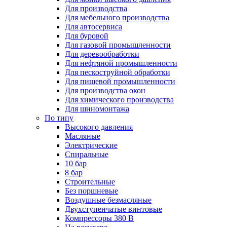
Для производства
Для мебельного производства
Для автосервиса
Для буровой
Для газовой промышленности
Для деревообработки
Для нефтяной промышленности
Для пескоструйной обработки
Для пищевой промышленности
Для производства окон
Для химического производства
Для шиномонтажа
По типу
Высокого давления
Масляные
Электрические
Спиральные
10 бар
8 бар
Cтроительные
Без поршневые
Воздушные безмасляные
Двухступенчатые винтовые
Компрессоры 380 В