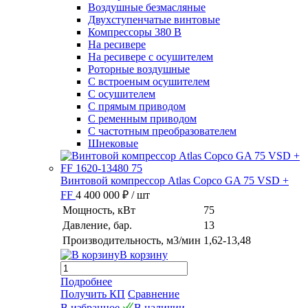
Воздушные безмасляные
Двухступенчатые винтовые
Компрессоры 380 В
На ресивере
На ресивере с осушителем
Роторные воздушные
С встроеным осушителем
С осушителем
С прямым приводом
С ременным приводом
С частотным преобразователем
Шнековые
Винтовой компрессор Atlas Copco GA 75 VSD +
FF
4 400 000 ₽
/ шт
Мощность, кВт
75
Давление, бар.
13
Производительность, м3/мин
1,62-13,48
В корзину
Подробнее
Получить КП
Сравнение
В избранное
В наличии