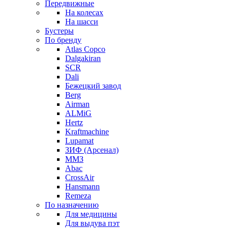
Передвижные
На колесах
На шасси
Бустеры
По бренду
Atlas Copco
Dalgakiran
SCR
Dali
Бежецкий завод
Berg
Airman
ALMiG
Hertz
Kraftmachine
Lupamat
ЗИФ (Арсенал)
ММЗ
Abac
CrossAir
Hansmann
Remeza
По назначению
Для медицины
Для выдува пэт