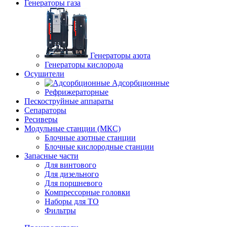
Генераторы газа
Генераторы азота
Генераторы кислорода
Осушители
Адсорбционные
Рефрижераторные
Пескоструйные аппараты
Сепараторы
Ресиверы
Модульные станции (МКС)
Блочные азотные станции
Блочные кислородные станции
Запасные части
Для винтового
Для дизельного
Для поршневого
Компрессорные головки
Наборы для ТО
Фильтры