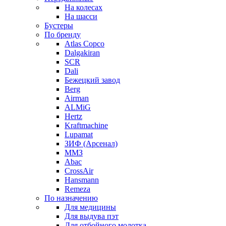
На колесах
На шасси
Бустеры
По бренду
Atlas Copco
Dalgakiran
SCR
Dali
Бежецкий завод
Berg
Airman
ALMiG
Hertz
Kraftmachine
Lupamat
ЗИФ (Арсенал)
ММЗ
Abac
CrossAir
Hansmann
Remeza
По назначению
Для медицины
Для выдува пэт
Для отбойного молотка