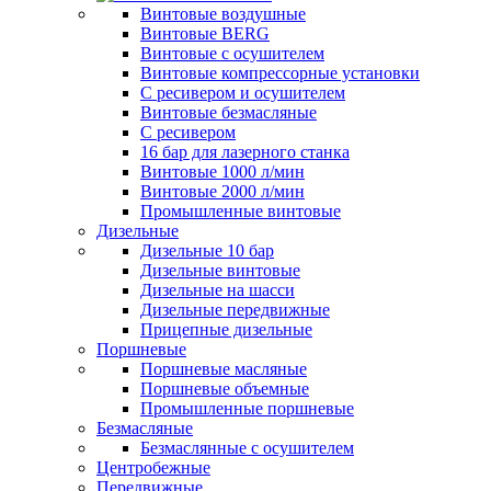
Винтовые воздушные
Винтовые BERG
Винтовые с осушителем
Винтовые компрессорные установки
C ресивером и осушителем
Винтовые безмасляные
C ресивером
16 бар для лазерного станка
Винтовые 1000 л/мин
Винтовые 2000 л/мин
Промышленные винтовые
Дизельные
Дизельные 10 бар
Дизельные винтовые
Дизельные на шасси
Дизельные передвижные
Прицепные дизельные
Поршневые
Поршневые масляные
Поршневые объемные
Промышленные поршневые
Безмасляные
Безмаслянные с осушителем
Центробежные
Передвижные