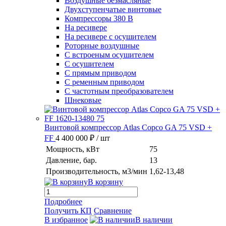
Воздушные безмасляные
Двухступенчатые винтовые
Компрессоры 380 В
На ресивере
На ресивере с осушителем
Роторные воздушные
С встроеным осушителем
С осушителем
С прямым приводом
С ременным приводом
С частотным преобразователем
Шнековые
Винтовой компрессор Atlas Copco GA 75 VSD +
FF
4 400 000 ₽
/ шт
Мощность, кВт
75
Давление, бар.
13
Производительность, м3/мин
1,62-13,48
В корзину
Подробнее
Получить КП
Сравнение
В избранное
В наличии