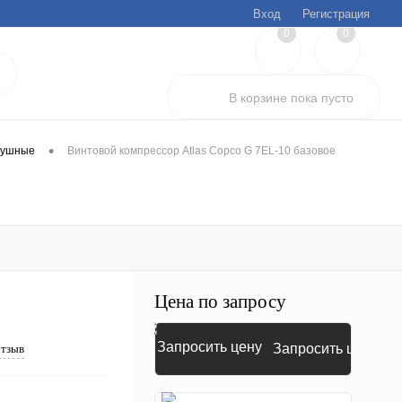
Вход
Регистрация
0
0
В корзине
пока
пусто
•
душные
Винтовой компрессор Atlas Copco G 7EL-10 базовое
Цена по запросу
Запросить цену
отзыв