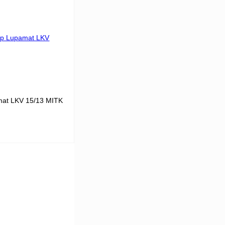
25
 цену
К сравнению
В
аличии
at LKV 15/13 MITK
В корзину
К сравнению