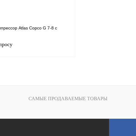
К сравнению
В избранное
н
В
наличии
прессор Atlas Copco G 7-8 с
просу
7.5
.
8
ность, м3/мин
1.06
Запросить цену
САМЫЕ ПРОДАВАЕМЫЕ ТОВАРЫ
К сравнению
В
наличии