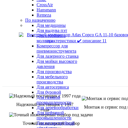
CrossAir
Hansmann
Remeza
По назначению
Для медицины
Для выдува пэт
Для отбойного
молотка
Компрессор для
пневмоинструмента
Для лазерного станка
Для мойки высокого
давления
Для производства
Для мебельного
производства
Для автосервиса
Для буровой
Для газовой
промышленности
Надежный поставщик с 1997
Монтаж и сервис под
Для деревообработки
года
Для нефтяной
промышленности
Для пескоструйной
Точный инженерный подбор