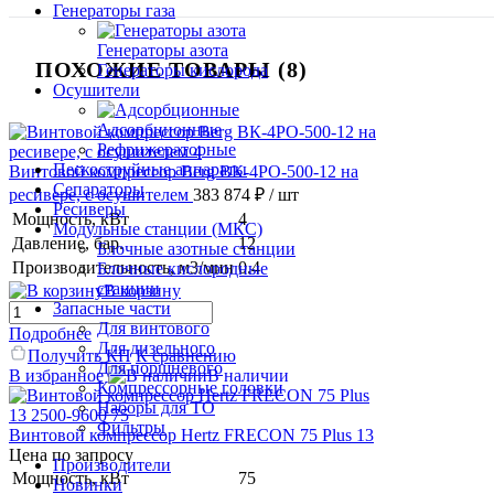
Генераторы газа
Генераторы азота
ПОХОЖИЕ ТОВАРЫ (8)
Генераторы кислорода
Осушители
Адсорбционные
Рефрижераторные
Пескоструйные аппараты
Винтовой компрессор Berg ВК-4РО-500-12 на
Сепараторы
ресивере, с осушителем
383 874 ₽
/ шт
Ресиверы
Мощность, кВт
4
Модульные станции (МКС)
Давление, бар.
12
Блочные азотные станции
Производительность, м3/мин
0.4
Блочные кислородные
станции
В корзину
Запасные части
Для винтового
Подробнее
Для дизельного
Получить КП
К сравнению
Для поршневого
В избранное
В наличии
Компрессорные головки
Наборы для ТО
Фильтры
Винтовой компрессор Hertz FRECON 75 Plus 13
Цена по запросу
Производители
Мощность, кВт
75
Новинки