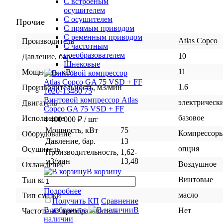
С встроеным
осушителем
С осушителем
Прочие
С прямым приводом
С ременным приводом
Atlas Copco
Производитель
С частотным
преобразователем
10
Давление, бар.
Шнековые
11
Мощность, кВт
1.6
Производительность, м3/мин
Винтовой компрессор Atlas
электрическ
Двигатель
Copco GA 75 VSD + FF
базовое
Исполнение
4 400 000 ₽
/ шт
Мощность, кВт
75
Компрессор
Оборудование
Давление, бар.
13
опция
Осушитель
Производительность,
1,62-
м3/мин
13,48
Воздушное
Охлаждение
В корзину
Винтовые
Тип компрессора
Подробнее
масло
Тип смазки
Получить КП
Сравнение
В избранное
В
Нет
Частотный преобразователь
наличии