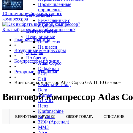
Промышленные
поршневые
10 причин выбора винтового
Безмасляные
компрессора
Безмаслянные с
осушителем
Как выбрать винтовой компрессор?
Центробежные
Передвижные
Главная страница
На колесах
•
На шасси
Воздушные компрессоры
Бустеры
•
По бренду
Компрессоры по типу
Atlas Copco
•
Dalgakiran
Роторные воздушные
SCR
•
Dali
Винтовой компрессор Atlas Copco GA 11-10 базовое
Бежецкий завод
Berg
Винтовой компрессор Atlas Co
Airman
ALMiG
Hertz
Kraftmachine
Lupamat
ВЕРНУТЬСЯ В РАЗДЕЛ
ОБЗОР ТОВАРА
ОПИСАНИЕ
ЗИФ (Арсенал)
ММЗ
Abac