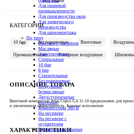
обработки
под задачи
Для пищевой
промышленности
Для производства окон
Для химического
КАТЕГОРИИ
производства
Для шиномонтажа
По типу
10 бар
Беспоршневые
Винтовые
Воздушн
Высокого давления
Масляные
Электрические
Промышленные
Роторные воздушные
Шнековы
Спиральные
10 бар
8 бар
Cтроительные
Без поршневые
ОПИСАНИЕ ТОВАРА
Воздушные
безмасляные
Двухступенчатые
Винтовой компрессор Atlas Copco GA 11-10 предназначен для про
винтовые
и увеличенная эффективность. Базовое исполнение.
Компрессоры 380 В
На ресивере
На ресивере с
осушителем
ХАРАКТЕРИСТИКИ
Роторные воздушные