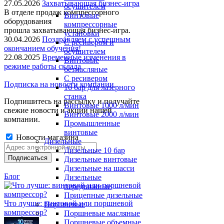
27.05.2026
Захватывающая бизнес-игра
осушителем
В отделе продаж компрессорного
Винтовые
оборудования
компрессорные
прошла захватывающая бизнес-игра.
установки
30.04.2026
Поздравляем с успешным
C ресивером и
окончанием обучения!
осушителем
22.08.2025
Временные изменения в
Винтовые
режиме работы склада
безмасляные
C ресивером
Подписка на новости компании
16 бар для лазерного
станка
Подпишитесь на рассылку и получайте
Винтовые 1000 л/мин
свежие новости и акции нашей
Винтовые 2000 л/мин
компании.
Промышленные
винтовые
Новости магазина
Дизельные
Дизельные 10 бар
Дизельные винтовые
Дизельные на шасси
Блог
Дизельные
передвижные
Прицепные дизельные
Что лучше: винтовой или поршневой
Поршневые
компрессор?
Поршневые масляные
Поршневые объемные