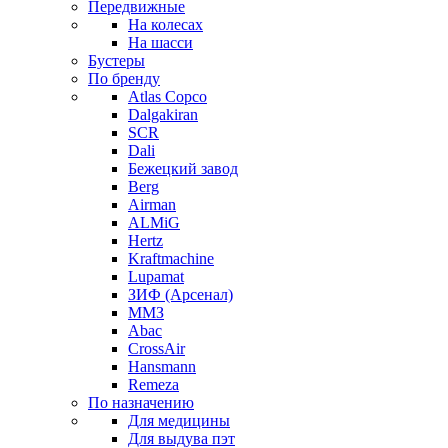
Передвижные
На колесах
На шасси
Бустеры
По бренду
Atlas Copco
Dalgakiran
SCR
Dali
Бежецкий завод
Berg
Airman
ALMiG
Hertz
Kraftmachine
Lupamat
ЗИФ (Арсенал)
ММЗ
Abac
CrossAir
Hansmann
Remeza
По назначению
Для медицины
Для выдува пэт