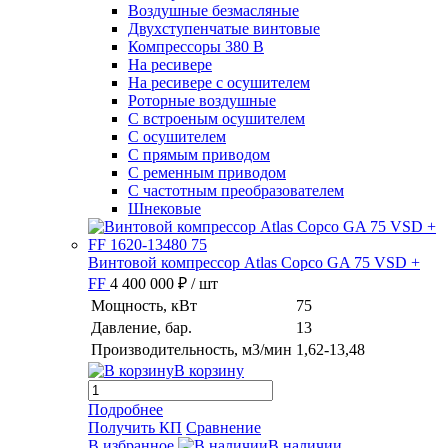
Воздушные безмасляные
Двухступенчатые винтовые
Компрессоры 380 В
На ресивере
На ресивере с осушителем
Роторные воздушные
С встроеным осушителем
С осушителем
С прямым приводом
С ременным приводом
С частотным преобразователем
Шнековые
Винтовой компрессор Atlas Copco GA 75 VSD +
FF
4 400 000 ₽
/ шт
Мощность, кВт
75
Давление, бар.
13
Производительность, м3/мин
1,62-13,48
В корзину
Подробнее
Получить КП
Сравнение
В избранное
В наличии