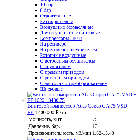
10 бар
8 бар
Cтроительные
Без поршневые
Воздушные безмасляные
Двухступенчатые винтовые
Компрессоры 380 В
На ресивере
На ресивере с осушителем
Роторные воздушные
С встроеным осушителем
С осушителем
С прямым приводом
С ременным приводом
С частотным преобразователем
Шнековые
Винтовой компрессор Atlas Copco GA 75 VSD +
FF
4 400 000 ₽
/ шт
Мощность, кВт
75
Давление, бар.
13
Производительность, м3/мин
1,62-13,48
В корзину