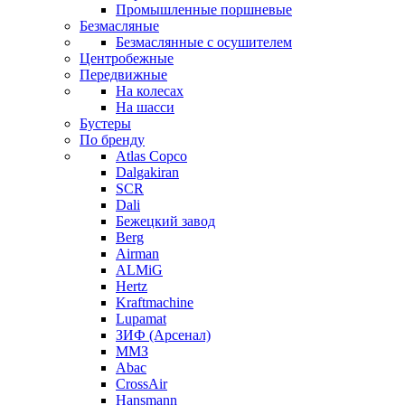
Промышленные поршневые
Безмасляные
Безмаслянные с осушителем
Центробежные
Передвижные
На колесах
На шасси
Бустеры
По бренду
Atlas Copco
Dalgakiran
SCR
Dali
Бежецкий завод
Berg
Airman
ALMiG
Hertz
Kraftmachine
Lupamat
ЗИФ (Арсенал)
ММЗ
Abac
CrossAir
Hansmann