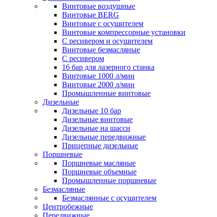
Винтовые воздушные
Винтовые BERG
Винтовые с осушителем
Винтовые компрессорные установки
C ресивером и осушителем
Винтовые безмасляные
C ресивером
16 бар для лазерного станка
Винтовые 1000 л/мин
Винтовые 2000 л/мин
Промышленные винтовые
Дизельные
Дизельные 10 бар
Дизельные винтовые
Дизельные на шасси
Дизельные передвижные
Прицепные дизельные
Поршневые
Поршневые масляные
Поршневые объемные
Промышленные поршневые
Безмасляные
Безмаслянные с осушителем
Центробежные
Передвижные