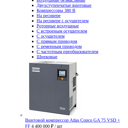
Воздушные безмасляные
Двухступенчатые винтовые
Компрессоры 380 В
На ресивере
На ресивере с осушителем
Роторные воздушные
С встроеным осушителем
С осушителем
С прямым приводом
С ременным приводом
С частотным преобразователем
Шнековые
Винтовой компрессор Atlas Copco GA 75 VSD +
FF
4 400 000 ₽
/ шт