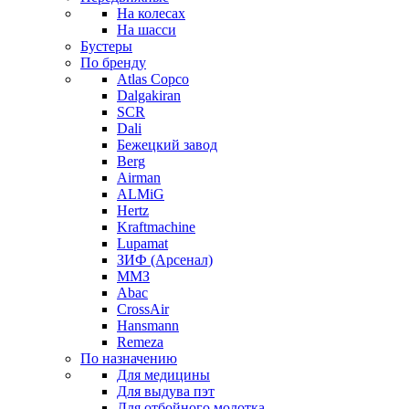
На колесах
На шасси
Бустеры
По бренду
Atlas Copco
Dalgakiran
SCR
Dali
Бежецкий завод
Berg
Airman
ALMiG
Hertz
Kraftmachine
Lupamat
ЗИФ (Арсенал)
ММЗ
Abac
CrossAir
Hansmann
Remeza
По назначению
Для медицины
Для выдува пэт
Для отбойного молотка