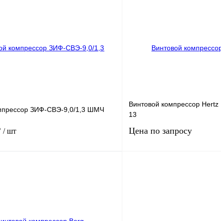
ность, м3/мин
5.3
Производительность, м3/мин
9.
Запросить цену
Запросить
К сравнению
Получить КП
ое
В
В избранное
наличии
н
Винтовой компрессор Hertz
мпрессор ЗИФ-СВЭ-9,0/1,3 ШМЧ
13
₽
Цена по запросу
/ шт
75
Мощность, кВт
.
13
Давление, бар.
ность, м3/мин
9
Производительность, м3/мин
9,
В корзину
Запросить