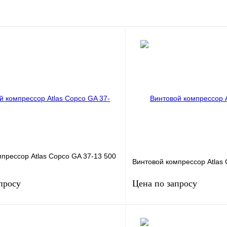
прессор Atlas Copco GA 37-13 500
Винтовой компрессор Atlas 
просу
Цена по запросу
37
Мощность, кВт
.
13
Давление, бар.
8