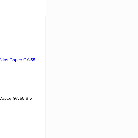
Copco GA 55 8,5
55
.5