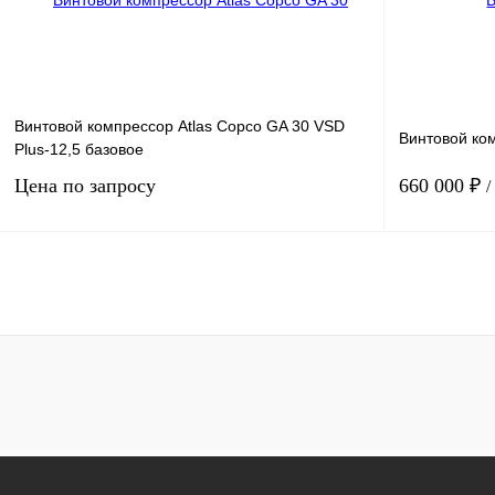
Получить КП
К сравнению
Получить КП
В избранное
В
В избранн
наличии
Винтовой компрессор Atlas Copco GA 30 VSD
Винтовой ко
Plus-12,5 базовое
Цена по запросу
660 000 ₽
/
Мощность, кВт
30
Мощность, кВт
Давление, бар.
12
Давление, бар
Производительность, м3/мин
4.32
Производитель
Запросить цену
Получить КП
К сравнению
Получить КП
В избранное
В
В избранн
наличии