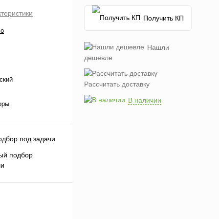
ктеристики
Получить КП
co
Нашли
дешевле
ский
Рассчитать доставку
В наличии
оры
ый подбор
чи