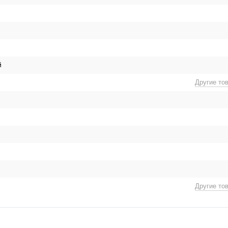
й
Другие то
Другие то