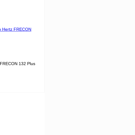
51
 цену
К сравнению
В
аличии
 FRECON 132 Plus
132
13
7-18,1
 цену