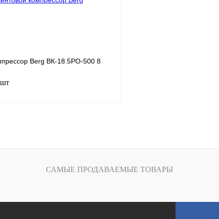
К сравнению
Получить КП
ое
В
В избранное
наличии
н
мпрессор Berg ВК-18.5РО-500 8
 шт
18.5
.
8
ность, м3/мин
2.9
В корзину
САМЫЕ ПРОДАВАЕМЫЕ ТОВАРЫ
К сравнению
ое
В
наличии