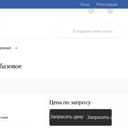
Вход
Регистрация
0
0
В корзине
пока
пусто
•
душные
базовое
Цена по запросу
Запросить цену
отзыв