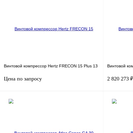
Производительность, м3/мин
21
Производитель
В корзину
Получить КП
К сравнению
Получить КП
В избранное
В
В избранн
наличии
Винтовой компрессор Hertz FRECON 15 Plus 13
Винтовой ко
Цена по запросу
2 820 273 
Мощность, кВт
15
Мощность, кВт
Давление, бар.
13
Давление, бар
Производительность, м3/мин
0,99-2,07
Производитель
Запросить цену