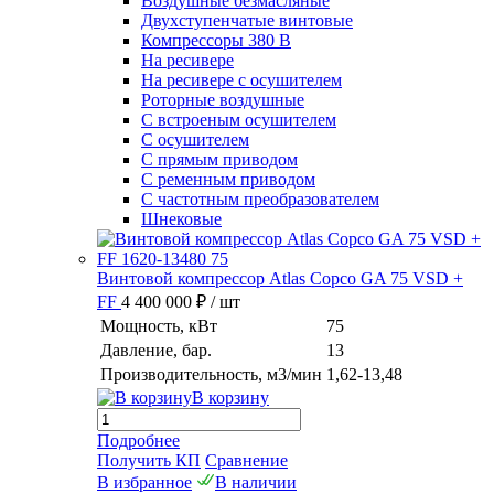
Воздушные безмасляные
Двухступенчатые винтовые
Компрессоры 380 В
На ресивере
На ресивере с осушителем
Роторные воздушные
С встроеным осушителем
С осушителем
С прямым приводом
С ременным приводом
С частотным преобразователем
Шнековые
Винтовой компрессор Atlas Copco GA 75 VSD +
FF
4 400 000 ₽
/ шт
Мощность, кВт
75
Давление, бар.
13
Производительность, м3/мин
1,62-13,48
В корзину
Подробнее
Получить КП
Сравнение
В избранное
В наличии