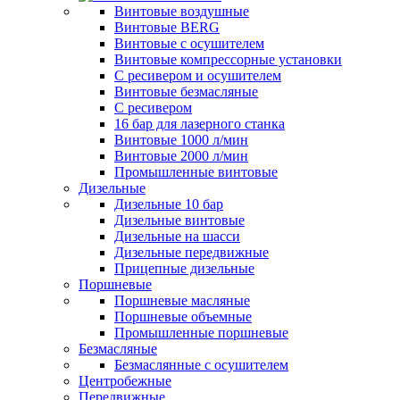
Винтовые воздушные
Винтовые BERG
Винтовые с осушителем
Винтовые компрессорные установки
C ресивером и осушителем
Винтовые безмасляные
C ресивером
16 бар для лазерного станка
Винтовые 1000 л/мин
Винтовые 2000 л/мин
Промышленные винтовые
Дизельные
Дизельные 10 бар
Дизельные винтовые
Дизельные на шасси
Дизельные передвижные
Прицепные дизельные
Поршневые
Поршневые масляные
Поршневые объемные
Промышленные поршневые
Безмасляные
Безмаслянные с осушителем
Центробежные
Передвижные