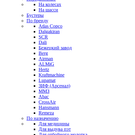
На колесах
На шасси
Бустеры
По бренду
Atlas Copco
Dalgakiran
SCR
Dali
Бежецкий завод
Berg
Airman
ALMiG
Hertz
Kraftmachine
Lupamat
ЗИФ (Арсенал)
ММЗ
Abac
CrossAir
Hansmann
Remeza
По назначению
Для медицины
Для выдува пэт
Для отбойного молотка