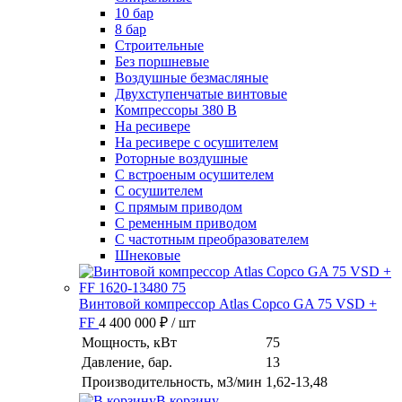
10 бар
8 бар
Cтроительные
Без поршневые
Воздушные безмасляные
Двухступенчатые винтовые
Компрессоры 380 В
На ресивере
На ресивере с осушителем
Роторные воздушные
С встроеным осушителем
С осушителем
С прямым приводом
С ременным приводом
С частотным преобразователем
Шнековые
Винтовой компрессор Atlas Copco GA 75 VSD +
FF
4 400 000 ₽
/ шт
Мощность, кВт
75
Давление, бар.
13
Производительность, м3/мин
1,62-13,48
В корзину