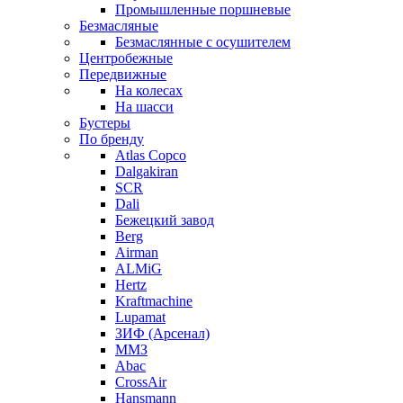
Промышленные поршневые
Безмасляные
Безмаслянные с осушителем
Центробежные
Передвижные
На колесах
На шасси
Бустеры
По бренду
Atlas Copco
Dalgakiran
SCR
Dali
Бежецкий завод
Berg
Airman
ALMiG
Hertz
Kraftmachine
Lupamat
ЗИФ (Арсенал)
ММЗ
Abac
CrossAir
Hansmann