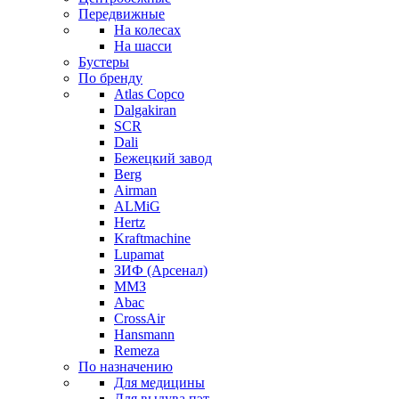
Передвижные
На колесах
На шасси
Бустеры
По бренду
Atlas Copco
Dalgakiran
SCR
Dali
Бежецкий завод
Berg
Airman
ALMiG
Hertz
Kraftmachine
Lupamat
ЗИФ (Арсенал)
ММЗ
Abac
CrossAir
Hansmann
Remeza
По назначению
Для медицины
Для выдува пэт