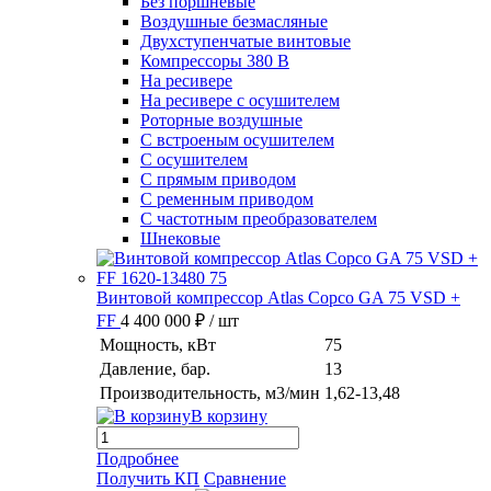
Без поршневые
Воздушные безмасляные
Двухступенчатые винтовые
Компрессоры 380 В
На ресивере
На ресивере с осушителем
Роторные воздушные
С встроеным осушителем
С осушителем
С прямым приводом
С ременным приводом
С частотным преобразователем
Шнековые
Винтовой компрессор Atlas Copco GA 75 VSD +
FF
4 400 000 ₽
/ шт
Мощность, кВт
75
Давление, бар.
13
Производительность, м3/мин
1,62-13,48
В корзину
Подробнее
Получить КП
Сравнение