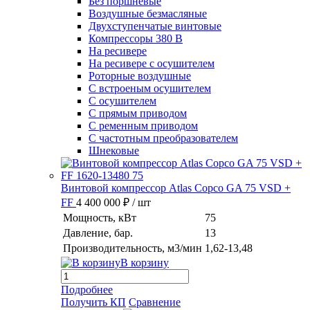
Без поршневые
Воздушные безмасляные
Двухступенчатые винтовые
Компрессоры 380 В
На ресивере
На ресивере с осушителем
Роторные воздушные
С встроеным осушителем
С осушителем
С прямым приводом
С ременным приводом
С частотным преобразователем
Шнековые
Винтовой компрессор Atlas Copco GA 75 VSD +
FF
4 400 000 ₽
/ шт
Мощность, кВт
75
Давление, бар.
13
Производительность, м3/мин
1,62-13,48
В корзину
Подробнее
Получить КП
Сравнение