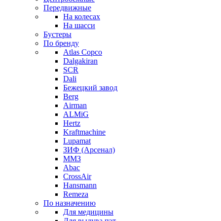
Передвижные
На колесах
На шасси
Бустеры
По бренду
Atlas Copco
Dalgakiran
SCR
Dali
Бежецкий завод
Berg
Airman
ALMiG
Hertz
Kraftmachine
Lupamat
ЗИФ (Арсенал)
ММЗ
Abac
CrossAir
Hansmann
Remeza
По назначению
Для медицины
Для выдува пэт