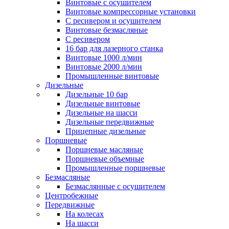
Винтовые с осушителем
Винтовые компрессорные установки
C ресивером и осушителем
Винтовые безмасляные
C ресивером
16 бар для лазерного станка
Винтовые 1000 л/мин
Винтовые 2000 л/мин
Промышленные винтовые
Дизельные
Дизельные 10 бар
Дизельные винтовые
Дизельные на шасси
Дизельные передвижные
Прицепные дизельные
Поршневые
Поршневые масляные
Поршневые объемные
Промышленные поршневые
Безмасляные
Безмаслянные с осушителем
Центробежные
Передвижные
На колесах
На шасси