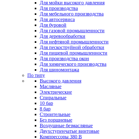
Для мойки высокого давления
Для производства
Для мебельного производства
Для автосервиса
Для буровой
Для газовой промышленности
Для деревообработки
Для нефтяной промышленности
Для пескоструйной обработки
Для пищевой промышленности
Для производства окон
Для химического производства
Для шиномонтажа
По типу
Высокого давления
Масляные
Электрические
Спиральные
10 бар
8 бар
Cтроительные
Без поршневые
Воздушные безмасляные
Двухступенчатые винтовые
Компрессоры 380 В