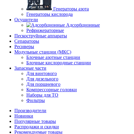
Генераторы азота
Генераторы кислорода
Осушители
Адсорбционные
Рефрижераторные
Пескоструйные аппараты
Сепараторы
Ресиверы
Модульные станции (МКС)
Блочные азотные станции
Блочные кислородные станции
Запасные части
Для винтового
Для дизельного
Для поршневого
Компрессорные головки
Наборы для ТО
Фильтры
Производители
Новинки
Популярные товары
Распродажи и скидки
Рекомендуемые товары