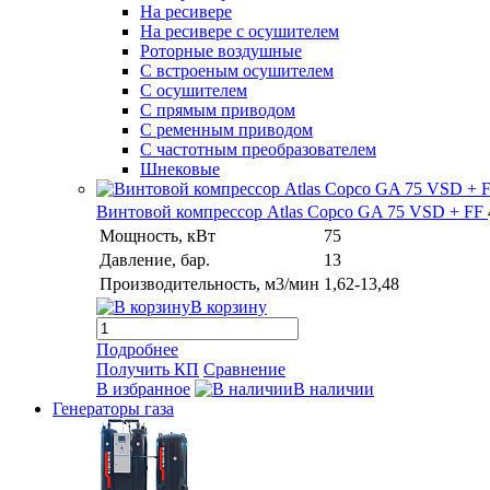
На ресивере
На ресивере с осушителем
Роторные воздушные
С встроеным осушителем
С осушителем
С прямым приводом
С ременным приводом
С частотным преобразователем
Шнековые
Винтовой компрессор Atlas Copco GA 75 VSD + FF
Мощность, кВт
75
Давление, бар.
13
Производительность, м3/мин
1,62-13,48
В корзину
Подробнее
Получить КП
Сравнение
В избранное
В наличии
Генераторы газа