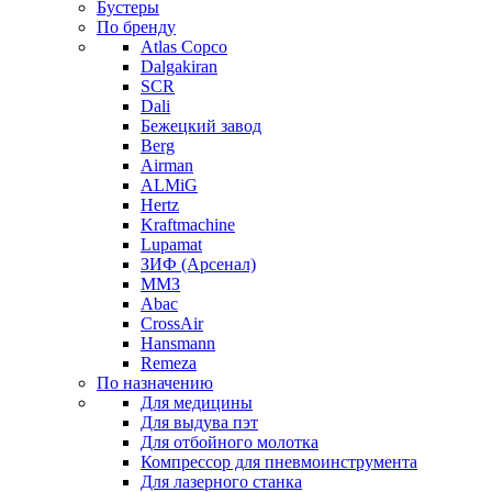
Бустеры
По бренду
Atlas Copco
Dalgakiran
SCR
Dali
Бежецкий завод
Berg
Airman
ALMiG
Hertz
Kraftmachine
Lupamat
ЗИФ (Арсенал)
ММЗ
Abac
CrossAir
Hansmann
Remeza
По назначению
Для медицины
Для выдува пэт
Для отбойного молотка
Компрессор для пневмоинструмента
Для лазерного станка