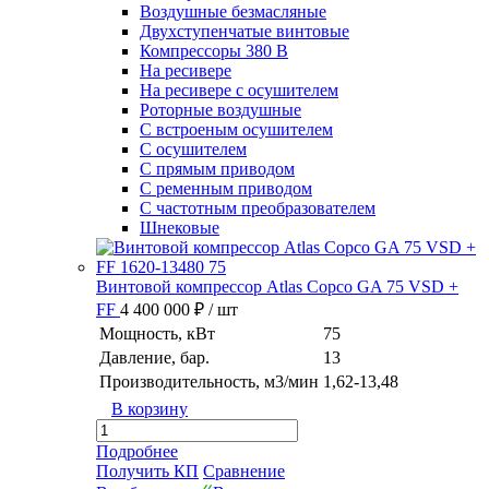
Воздушные безмасляные
Двухступенчатые винтовые
Компрессоры 380 В
На ресивере
На ресивере с осушителем
Роторные воздушные
С встроеным осушителем
С осушителем
С прямым приводом
С ременным приводом
С частотным преобразователем
Шнековые
Винтовой компрессор Atlas Copco GA 75 VSD +
FF
4 400 000 ₽
/ шт
Мощность, кВт
75
Давление, бар.
13
Производительность, м3/мин
1,62-13,48
В корзину
Подробнее
Получить КП
Сравнение