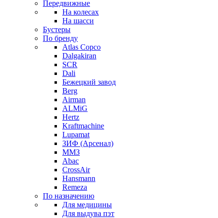
Передвижные
На колесах
На шасси
Бустеры
По бренду
Atlas Copco
Dalgakiran
SCR
Dali
Бежецкий завод
Berg
Airman
ALMiG
Hertz
Kraftmachine
Lupamat
ЗИФ (Арсенал)
ММЗ
Abac
CrossAir
Hansmann
Remeza
По назначению
Для медицины
Для выдува пэт