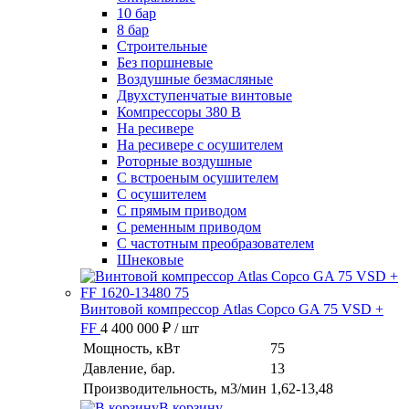
10 бар
8 бар
Cтроительные
Без поршневые
Воздушные безмасляные
Двухступенчатые винтовые
Компрессоры 380 В
На ресивере
На ресивере с осушителем
Роторные воздушные
С встроеным осушителем
С осушителем
С прямым приводом
С ременным приводом
С частотным преобразователем
Шнековые
Винтовой компрессор Atlas Copco GA 75 VSD +
FF
4 400 000 ₽
/ шт
Мощность, кВт
75
Давление, бар.
13
Производительность, м3/мин
1,62-13,48
В корзину