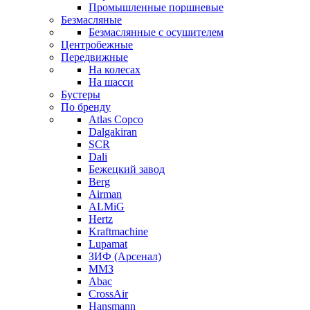
Промышленные поршневые
Безмасляные
Безмаслянные с осушителем
Центробежные
Передвижные
На колесах
На шасси
Бустеры
По бренду
Atlas Copco
Dalgakiran
SCR
Dali
Бежецкий завод
Berg
Airman
ALMiG
Hertz
Kraftmachine
Lupamat
ЗИФ (Арсенал)
ММЗ
Abac
CrossAir
Hansmann