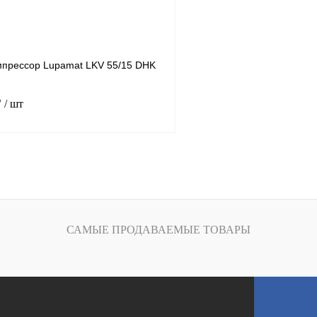
К сравнению
Получить КП
ое
В
В избранное
наличии
н
мпрессор Lupamat LKV 55/15 DHK
₽
/ шт
55
.
15
В корзину
САМЫЕ ПРОДАВАЕМЫЕ ТОВАРЫ
К сравнению
ое
В
наличии