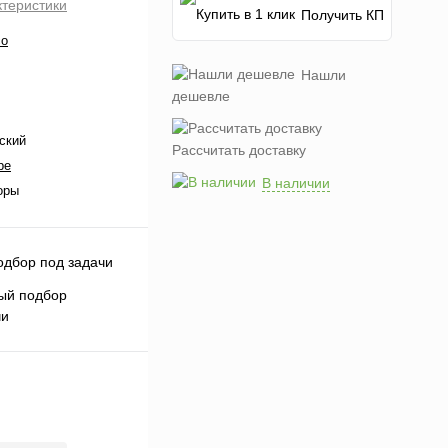
ктеристики
Получить КП
co
Нашли
дешевле
ский
Рассчитать доставку
ре
В наличии
оры
ый подбор
чи