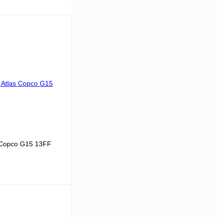
 Copco G15 13FF
15
13