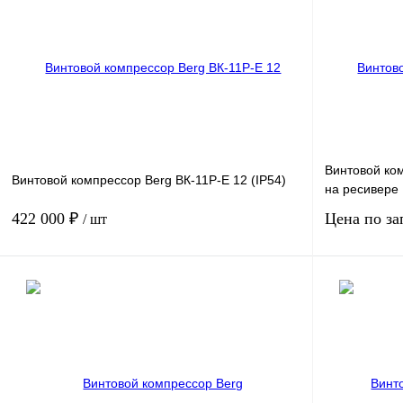
Производительность, м3/мин
5.64
Производитель
Запросить цену
Получить КП
К сравнению
Получить КП
В избранное
В
В избранн
наличии
Винтовой ком
Винтовой компрессор Berg ВК-11Р-E 12 (IP54)
на ресивере
422 000 ₽
Цена по за
/ шт
Мощность, кВт
11
Мощность, кВт
Давление, бар.
12
Давление, бар
Производительность, м3/мин
1.2
Производитель
В корзину