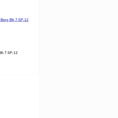
39
В корзину
К сравнению
В
аличии
ВК-7.5Р-12
5
2
8
В корзину