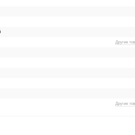
й
Другие то
Другие то