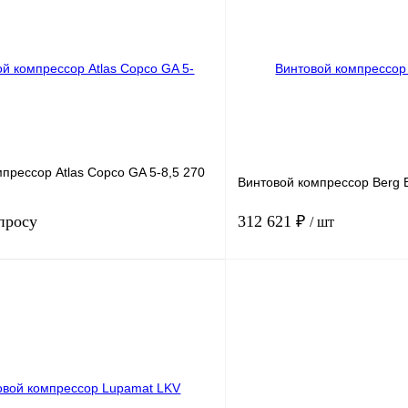
ность, м3/мин
2.5
Производительность, м3/мин
1.
В корзину
К сравнению
Получить КП
ое
В
В избранное
наличии
н
прессор Atlas Copco GA 5-8,5 270
Винтовой компрессор Berg 
просу
312 621 ₽
/ шт
5.5
Мощность, кВт
7.
.
8
Давление, бар.
1
ность, м3/мин
0.8
Производительность, м3/мин
0.
Запросить цену