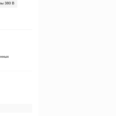
ры 380 В
енных