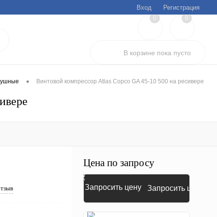
Вход
Регистрация
0
0
В корзине
пока
пусто
•
душные
Винтовой компрессор Atlas Copco GA 45-10 500 на ресивере
сивере
Цена по запросу
Запросить цену
отзыв