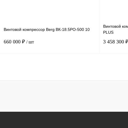
Получить КП
К сравнению
Получить КП
В избранное
В
В избранн
наличии
Винтовой ко
Винтовой компрессор Berg ВК-18.5РО-500 10
PLUS
660 000 ₽
3 458 300 
/ шт
Мощность, кВт
18.5
Мощность, кВт
Давление, бар.
10
Давление, бар
Производительность, м3/мин
2.6
В корзину
Получить КП
Получить КП
К сравнению
В избранн
В избранное
В
наличии