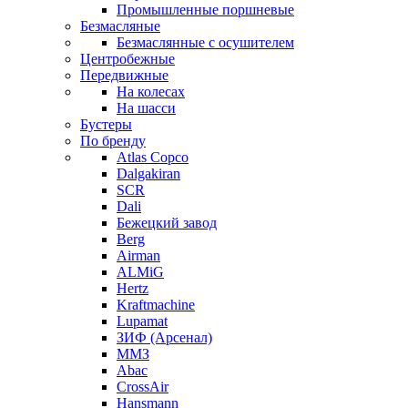
Промышленные поршневые
Безмасляные
Безмаслянные с осушителем
Центробежные
Передвижные
На колесах
На шасси
Бустеры
По бренду
Atlas Copco
Dalgakiran
SCR
Dali
Бежецкий завод
Berg
Airman
ALMiG
Hertz
Kraftmachine
Lupamat
ЗИФ (Арсенал)
ММЗ
Abac
CrossAir
Hansmann