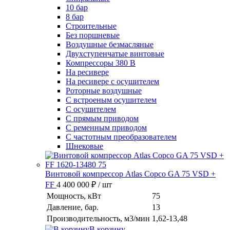
10 бар
8 бар
Cтроительные
Без поршневые
Воздушные безмасляные
Двухступенчатые винтовые
Компрессоры 380 В
На ресивере
На ресивере с осушителем
Роторные воздушные
С встроеным осушителем
С осушителем
С прямым приводом
С ременным приводом
С частотным преобразователем
Шнековые
Винтовой компрессор Atlas Copco GA 75 VSD +
FF
4 400 000 ₽
/ шт
Мощность, кВт
75
Давление, бар.
13
Производительность, м3/мин
1,62-13,48
В корзину