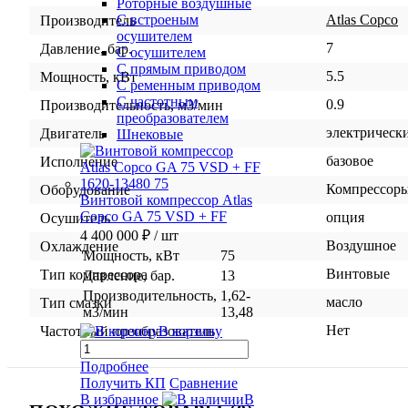
Роторные воздушные
Atlas Copco
С встроеным
Производитель
осушителем
7
Давление, бар.
С осушителем
С прямым приводом
5.5
Мощность, кВт
С ременным приводом
С частотным
0.9
Производительность, м3/мин
преобразователем
электрическ
Двигатель
Шнековые
базовое
Исполнение
Компрессор
Оборудование
Винтовой компрессор Atlas
Copco GA 75 VSD + FF
опция
Осушитель
4 400 000 ₽
/ шт
Воздушное
Охлаждение
Мощность, кВт
75
Винтовые
Тип компрессора
Давление, бар.
13
Производительность,
1,62-
масло
Тип смазки
м3/мин
13,48
Нет
В корзину
Частотный преобразователь
Подробнее
Получить КП
Сравнение
В избранное
В