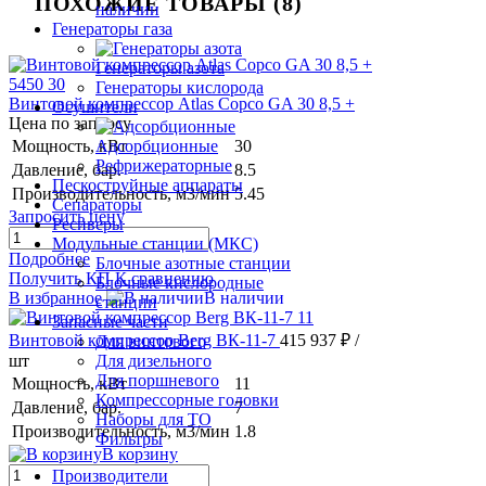
ПОХОЖИЕ ТОВАРЫ (8)
наличии
Генераторы газа
Генераторы азота
Генераторы кислорода
Винтовой компрессор Atlas Copco GA 30 8,5 +
Осушители
Цена по запросу
Мощность, кВт
30
Адсорбционные
Рефрижераторные
Давление, бар.
8.5
Пескоструйные аппараты
Производительность, м3/мин
5.45
Сепараторы
Запросить цену
Ресиверы
Модульные станции (МКС)
Подробнее
Блочные азотные станции
Получить КП
К сравнению
Блочные кислородные
В избранное
В наличии
станции
Запасные части
Винтовой компрессор Berg ВК-11-7
415 937 ₽
/
Для винтового
шт
Для дизельного
Для поршневого
Мощность, кВт
11
Компрессорные головки
Давление, бар.
7
Наборы для ТО
Производительность, м3/мин
1.8
Фильтры
В корзину
Производители