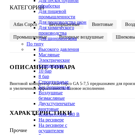
Для пескоструйной
обработки
КАТЕГОРИИ
Для пищевой
промышленности
Для производства окон
Atlas Copco
Беспоршневые
Винтовые
Воз
Для химического
производства
Промышленные
Роторные воздушные
Шнековы
Для шиномонтажа
По типу
Высокого давления
Масляные
Электрические
Спиральные
ОПИСАНИЕ ТОВАРА
10 бар
8 бар
Cтроительные
Винтовой компрессор Atlas Copco GA 5-7,5 предназначен для про
Без поршневые
и увеличенная эффективность. Базовое исполнение.
Воздушные
безмасляные
Двухступенчатые
винтовые
ХАРАКТЕРИСТИКИ
Компрессоры 380 В
На ресивере
На ресивере с
Прочие
осушителем