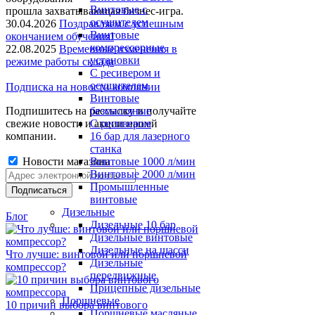
Винтовые с
прошла захватывающая бизнес-игра.
осушителем
30.04.2026
Поздравляем с успешным
Винтовые
окончанием обучения!
компрессорные
22.08.2025
Временные изменения в
установки
режиме работы склада
C ресивером и
осушителем
Подписка на новости компании
Винтовые
Подпишитесь на рассылку и получайте
безмасляные
свежие новости и акции нашей
C ресивером
компании.
16 бар для лазерного
станка
Новости магазина
Винтовые 1000 л/мин
Винтовые 2000 л/мин
Промышленные
винтовые
Дизельные
Блог
Дизельные 10 бар
Дизельные винтовые
Дизельные на шасси
Что лучше: винтовой или поршневой
Дизельные
компрессор?
передвижные
Прицепные дизельные
Поршневые
10 причин выбора винтового
Поршневые масляные