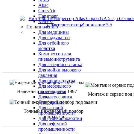
Abac
CrossAir
Hansmann
Remeza
По назначению
Для медицины
Для выдува пэт
Для отбойного
молотка
Компрессор для
пневмоинструмента
Для лазерного станка
Для мойки высокого
давления
Для производства
Для мебельного
Надежный поставщик с 1997
производства
Монтаж и сервис под
года
Для автосервиса
Для буровой
Для газовой
Точный инженерный подбор
промышленности
под задачи
Для деревообработки
Для нефтяной
промышленности