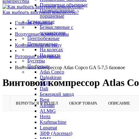
компрессора
Поршневые объемные
Промышленные
Как выбрать винтовой компрессор?
поршневые
Безмасляные
Главная страница
Безмаслянные с
•
осушителем
Воздушные компрессоры
Центробежные
•
Передвижные
Компрессоры по типу
На колесах
•
На шасси
Роторные воздушные
Бустеры
•
По бренду
Винтовой компрессор Atlas Copco GA 5-7,5 базовое
Atlas Copco
Dalgakiran
Винтовой компрессор Atlas Co
SCR
Dali
Бежецкий завод
Berg
ВЕРНУТЬСЯ В РАЗДЕЛ
ОБЗОР ТОВАРА
ОПИСАНИЕ
Airman
ALMiG
Hertz
Kraftmachine
Lupamat
ЗИФ (Арсенал)
ММЗ