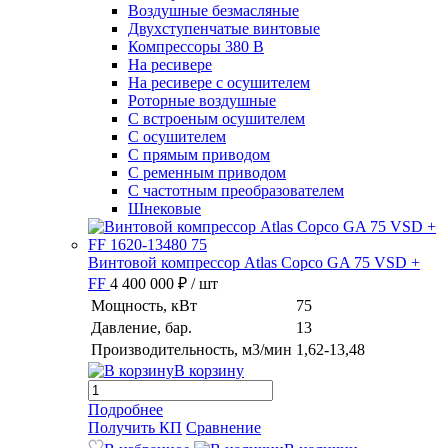
Воздушные безмасляные
Двухступенчатые винтовые
Компрессоры 380 В
На ресивере
На ресивере с осушителем
Роторные воздушные
С встроеным осушителем
С осушителем
С прямым приводом
С ременным приводом
С частотным преобразователем
Шнековые
Винтовой компрессор Atlas Copco GA 75 VSD +
FF
4 400 000 ₽
/ шт
Мощность, кВт
75
Давление, бар.
13
Производительность, м3/мин
1,62-13,48
В корзину
Подробнее
Получить КП
Сравнение