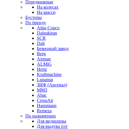
Передвижные
На колесах
На шасси
Бустеры
По бренду
Atlas Copco
Dalgakiran
SCR
Dali
Бежецкий завод
Berg
Airman
ALMiG
Hertz
Kraftmachine
Lupamat
ЗИФ (Арсенал)
ММЗ
Abac
CrossAir
Hansmann
Remeza
По назначению
Для медицины
Для выдува пэт