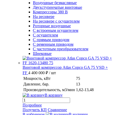
Воздушные безмасляные
Двухступенчатые винтовые
Компрессоры 380 В
На ресивере
На ресивере с осушителем
Роторные воздушные
С встроеным осушителем
С осушителем
С прямым приводом
С ременным приводом
С частотным преобразователем
Шнековые
Винтовой компрессор Atlas Copco GA 75 VSD +
FF
4 400 000 ₽
/ шт
Мощность, кВт
75
Давление, бар.
13
Производительность, м3/мин
1,62-13,48
В корзину
Подробнее
Получить КП
Сравнение
В избранное
В наличии