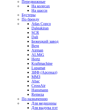
Передвижные
На колесах
На шасси
Бустеры
По бренду
Atlas Copco
Dalgakiran
SCR
Dali
Бежецкий завод
Berg
Airman
ALMiG
Hertz
Kraftmachine
Lupamat
ЗИФ (Арсенал)
ММЗ
Abac
CrossAir
Hansmann
Remeza
По назначению
Для медицины
Для выдува пэт