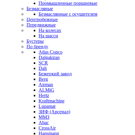
Промышленные поршневые
Безмасляные
Безмаслянные с осушителем
Центробежные
Передвижные
На колесах
На шасси
Бустеры
По бренду
Atlas Copco
Dalgakiran
SCR
Dali
Бежецкий завод
Berg
Airman
ALMiG
Hertz
Kraftmachine
Lupamat
ЗИФ (Арсенал)
ММЗ
Abac
CrossAir
Hansmann