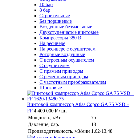
10 бар
8 бар
Cтроительные
Без поршневые
Воздушные безмасляные
Двухступенчатые винтовые
Компрессоры 380 В
На ресивере
На ресивере с осушителем
Роторные воздушные
С встроеным осушителем
С осушителем
С прямым приводом
С ременным приводом
С частотным преобразователем
Шнековые
Винтовой компрессор Atlas Copco GA 75 VSD +
FF
4 400 000 ₽
/ шт
Мощность, кВт
75
Давление, бар.
13
Производительность, м3/мин
1,62-13,48
В корзину