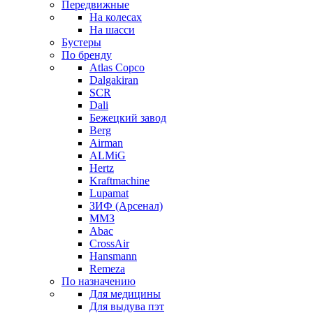
Передвижные
На колесах
На шасси
Бустеры
По бренду
Atlas Copco
Dalgakiran
SCR
Dali
Бежецкий завод
Berg
Airman
ALMiG
Hertz
Kraftmachine
Lupamat
ЗИФ (Арсенал)
ММЗ
Abac
CrossAir
Hansmann
Remeza
По назначению
Для медицины
Для выдува пэт