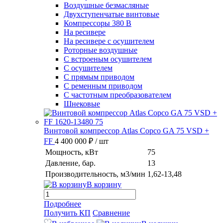
Воздушные безмасляные
Двухступенчатые винтовые
Компрессоры 380 В
На ресивере
На ресивере с осушителем
Роторные воздушные
С встроеным осушителем
С осушителем
С прямым приводом
С ременным приводом
С частотным преобразователем
Шнековые
Винтовой компрессор Atlas Copco GA 75 VSD +
FF
4 400 000 ₽
/ шт
Мощность, кВт
75
Давление, бар.
13
Производительность, м3/мин
1,62-13,48
В корзину
Подробнее
Получить КП
Сравнение