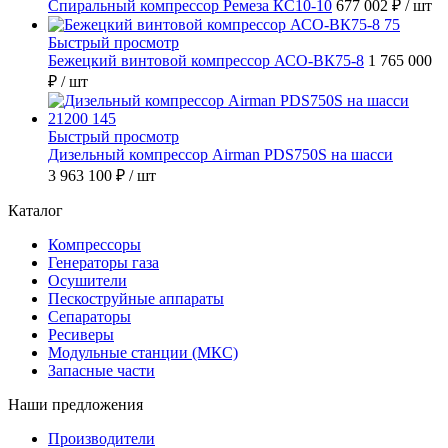
Спиральный компрессор Ремеза КС10-10
677 002 ₽
/ шт
Быстрый просмотр
Бежецкий винтовой компрессор АСО-ВК75-8
1 765 000
₽
/ шт
Быстрый просмотр
Дизельный компрессор Airman PDS750S на шасси
3 963 100 ₽
/ шт
Каталог
Компрессоры
Генераторы газа
Осушители
Пескоструйные аппараты
Сепараторы
Ресиверы
Модульные станции (МКС)
Запасные части
Наши предложения
Производители