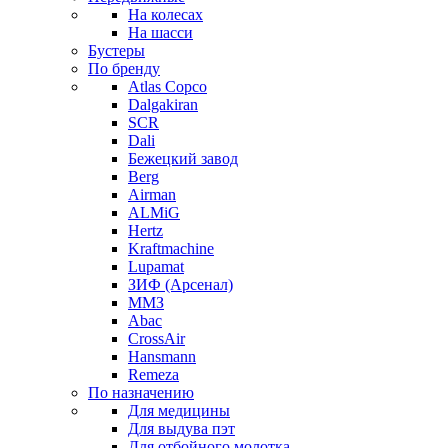
На колесах
На шасси
Бустеры
По бренду
Atlas Copco
Dalgakiran
SCR
Dali
Бежецкий завод
Berg
Airman
ALMiG
Hertz
Kraftmachine
Lupamat
ЗИФ (Арсенал)
ММЗ
Abac
CrossAir
Hansmann
Remeza
По назначению
Для медицины
Для выдува пэт
Для отбойного молотка