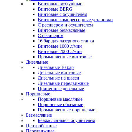
Винтовые воздушные
Винтовые BERG
Винтовые с осушителем
Винтовые компрессорные установки
C ресивером и осушителем
Винтовые безмасляные
C ресивером
16 бар для лазерного станка
Винтовые 1000 л/мин
Винтовые 2000 л/мин
Промышленные винтовые
Дизельные
Дизельные 10 бар
Дизельные винтовые
Дизельные на шасси
Дизельные передвижные
Прицепные дизельные
Поршневые
Поршневые масляные
Поршневые объемные
Промышленные поршневые
Безмасляные
Безмаслянные с осушителем
Центробежные
Передвижные