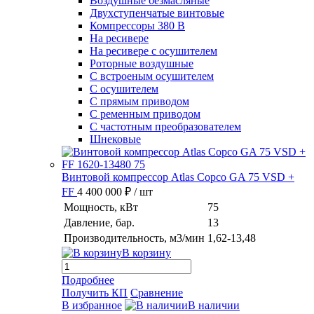
Воздушные безмасляные
Двухступенчатые винтовые
Компрессоры 380 В
На ресивере
На ресивере с осушителем
Роторные воздушные
С встроеным осушителем
С осушителем
С прямым приводом
С ременным приводом
С частотным преобразователем
Шнековые
Винтовой компрессор Atlas Copco GA 75 VSD +
FF
4 400 000 ₽
/ шт
Мощность, кВт
75
Давление, бар.
13
Производительность, м3/мин
1,62-13,48
В корзину
Подробнее
Получить КП
Сравнение
В избранное
В наличии