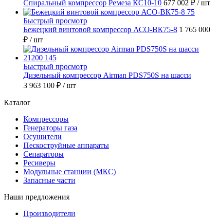
Спиральный компрессор Ремеза КС10-10
677 002 ₽
/ шт
Быстрый просмотр
Бежецкий винтовой компрессор АСО-ВК75-8
1 765 000
₽
/ шт
Быстрый просмотр
Дизельный компрессор Airman PDS750S на шасси
3 963 100 ₽
/ шт
Каталог
Компрессоры
Генераторы газа
Осушители
Пескоструйные аппараты
Сепараторы
Ресиверы
Модульные станции (МКС)
Запасные части
Наши предложения
Производители