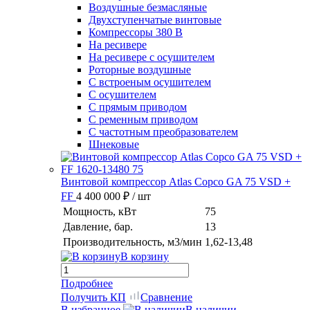
Воздушные безмасляные
Двухступенчатые винтовые
Компрессоры 380 В
На ресивере
На ресивере с осушителем
Роторные воздушные
С встроеным осушителем
С осушителем
С прямым приводом
С ременным приводом
С частотным преобразователем
Шнековые
Винтовой компрессор Atlas Copco GA 75 VSD +
FF
4 400 000 ₽
/ шт
Мощность, кВт
75
Давление, бар.
13
Производительность, м3/мин
1,62-13,48
В корзину
Подробнее
Получить КП
Сравнение
В избранное
В наличии