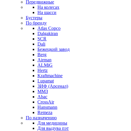
Передвижные
На колесах
На шасси
Бустеры
По бренду
Atlas Copco
Dalgakiran
SCR
Dali
Бежецкий завод
Berg
Airman
ALMiG
Hertz
Kraftmachine
Lupamat
ЗИФ (Арсенал)
ММЗ
Abac
CrossAir
Hansmann
Remeza
По назначению
Для медицины
Для выдува пэт