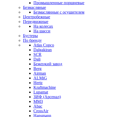
Промышленные поршневые
Безмасляные
Безмаслянные с осушителем
Центробежные
Передвижные
На колесах
На шасси
Бустеры
По бренду
Atlas Copco
Dalgakiran
SCR
Dali
Бежецкий завод
Berg
Airman
ALMiG
Hertz
Kraftmachine
Lupamat
ЗИФ (Арсенал)
ММЗ
Abac
CrossAir
Hansmann