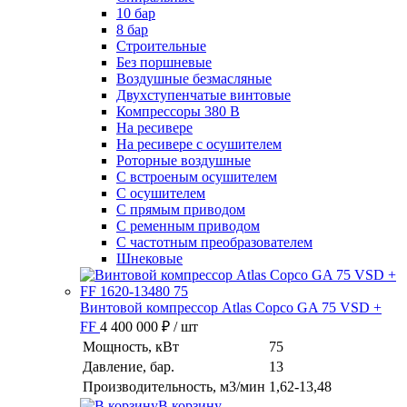
10 бар
8 бар
Cтроительные
Без поршневые
Воздушные безмасляные
Двухступенчатые винтовые
Компрессоры 380 В
На ресивере
На ресивере с осушителем
Роторные воздушные
С встроеным осушителем
С осушителем
С прямым приводом
С ременным приводом
С частотным преобразователем
Шнековые
Винтовой компрессор Atlas Copco GA 75 VSD +
FF
4 400 000 ₽
/ шт
Мощность, кВт
75
Давление, бар.
13
Производительность, м3/мин
1,62-13,48
В корзину