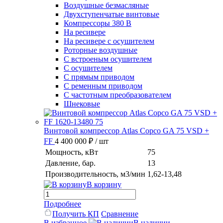
Воздушные безмасляные
Двухступенчатые винтовые
Компрессоры 380 В
На ресивере
На ресивере с осушителем
Роторные воздушные
С встроеным осушителем
С осушителем
С прямым приводом
С ременным приводом
С частотным преобразователем
Шнековые
Винтовой компрессор Atlas Copco GA 75 VSD +
FF
4 400 000 ₽
/ шт
Мощность, кВт
75
Давление, бар.
13
Производительность, м3/мин
1,62-13,48
В корзину
Подробнее
Получить КП
Сравнение
В избранное
В наличии