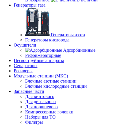
Генераторы газа
Генераторы азота
Генераторы кислорода
Осушители
Адсорбционные
Рефрижераторные
Пескоструйные аппараты
Сепараторы
Ресиверы
Модульные станции (МКС)
Блочные азотные станции
Блочные кислородные станции
Запасные части
Для винтового
Для дизельного
Для поршневого
Компрессорные головки
Наборы для ТО
Фильтры