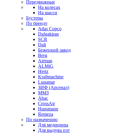
Передвижные
На колесах
На шасси
Бустеры
По бренду
Atlas Copco
Dalgakiran
SCR
Dali
Бежецкий завод
Berg
Airman
ALMiG
Hertz
Kraftmachine
Lupamat
ЗИФ (Арсенал)
ММЗ
Abac
CrossAir
Hansmann
Remeza
По назначению
Для медицины
Для выдува пэт