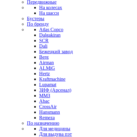
Передвижные
На колесах
На шасси
Бустеры
По бренду
Atlas Copco
Dalgakiran
SCR
Dali
Бежецкий завод
Berg
Airman
ALMiG
Hertz
Kraftmachine
Lupamat
ЗИФ (Арсенал)
ММЗ
Abac
CrossAir
Hansmann
Remeza
По назначению
Для медицины
Для выдува пэт