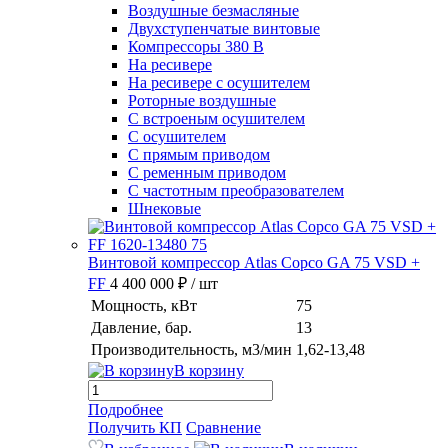
Воздушные безмасляные
Двухступенчатые винтовые
Компрессоры 380 В
На ресивере
На ресивере с осушителем
Роторные воздушные
С встроеным осушителем
С осушителем
С прямым приводом
С ременным приводом
С частотным преобразователем
Шнековые
Винтовой компрессор Atlas Copco GA 75 VSD +
FF
4 400 000 ₽
/ шт
Мощность, кВт
75
Давление, бар.
13
Производительность, м3/мин
1,62-13,48
В корзину
Подробнее
Получить КП
Сравнение