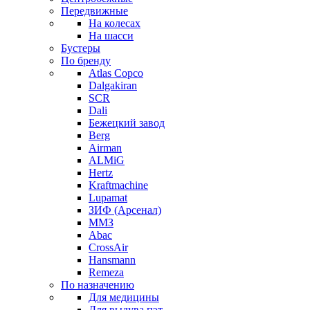
Передвижные
На колесах
На шасси
Бустеры
По бренду
Atlas Copco
Dalgakiran
SCR
Dali
Бежецкий завод
Berg
Airman
ALMiG
Hertz
Kraftmachine
Lupamat
ЗИФ (Арсенал)
ММЗ
Abac
CrossAir
Hansmann
Remeza
По назначению
Для медицины
Для выдува пэт