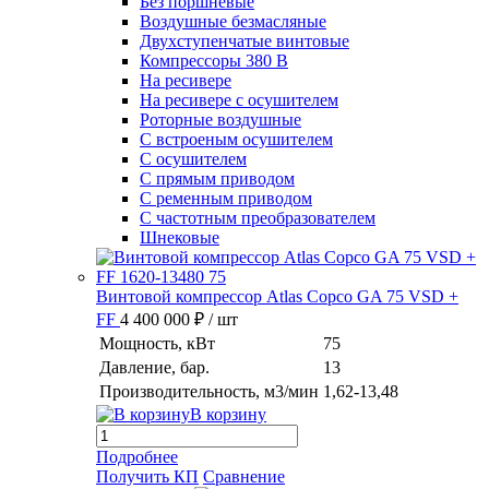
Без поршневые
Воздушные безмасляные
Двухступенчатые винтовые
Компрессоры 380 В
На ресивере
На ресивере с осушителем
Роторные воздушные
С встроеным осушителем
С осушителем
С прямым приводом
С ременным приводом
С частотным преобразователем
Шнековые
Винтовой компрессор Atlas Copco GA 75 VSD +
FF
4 400 000 ₽
/ шт
Мощность, кВт
75
Давление, бар.
13
Производительность, м3/мин
1,62-13,48
В корзину
Подробнее
Получить КП
Сравнение