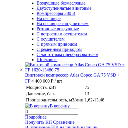
Воздушные безмасляные
Двухступенчатые винтовые
Компрессоры 380 В
На ресивере
На ресивере с осушителем
Роторные воздушные
С встроеным осушителем
С осушителем
С прямым приводом
С ременным приводом
С частотным преобразователем
Шнековые
Винтовой компрессор Atlas Copco GA 75 VSD +
FF
4 400 000 ₽
/ шт
Мощность, кВт
75
Давление, бар.
13
Производительность, м3/мин
1,62-13,48
В корзину
Подробнее
Получить КП
Сравнение
В избранное
В наличии