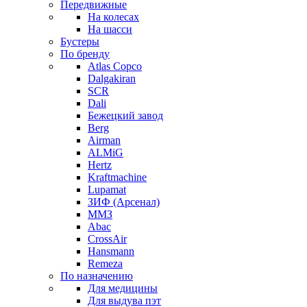
Передвижные
На колесах
На шасси
Бустеры
По бренду
Atlas Copco
Dalgakiran
SCR
Dali
Бежецкий завод
Berg
Airman
ALMiG
Hertz
Kraftmachine
Lupamat
ЗИФ (Арсенал)
ММЗ
Abac
CrossAir
Hansmann
Remeza
По назначению
Для медицины
Для выдува пэт