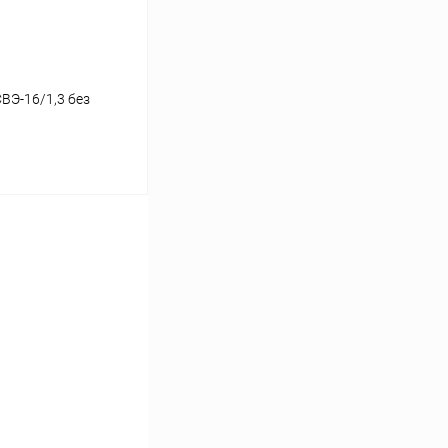
К сравнению
В
аличии
ВЭ-16/1,3 без
10
13
16
В корзину
К сравнению
В
аличии