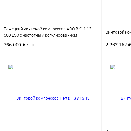
Получить КП
К сравнению
Получить КП
В избранное
В
В избранн
наличии
Бежецкий винтовой компрессор АСО-ВК11-13-
Винтовой ко
500 ESQ с частотным регулированием
766 000 ₽
2 267 162 
/ шт
Мощность, кВт
11
Мощность, кВт
Давление, бар.
13
Давление, бар.
Производительность, м3/мин
1.4
Производител
В корзину
Получить КП
К сравнению
Получить КП
В избранное
В
В избранн
наличии