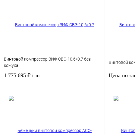
Винтовой компрессор ЗИФ-СВЭ-10,6/0,7 без
Винтовой ком
кожуха
1 775 695 ₽
Цена по за
/ шт
Мощность, кВт
55
Мощность, кВт
Давление, бар.
7
Давление, бар.
Производительность, м3/мин
10.6
Производител
В корзину