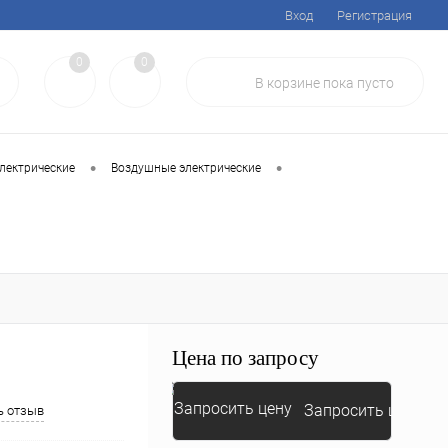
Вход
Регистрация
0
0
В корзине
пока
пусто
•
•
лектрические
Воздушные электрические
Цена по запросу
Запросить цену
ь отзыв