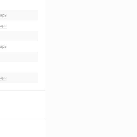
вары
вары
вары
вары