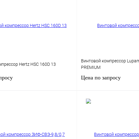
Винтовой компрессор Lupam
прессор Hertz HSC 160D 13
PREMIUM
просу
Цена по запросу
160
Мощность, кВт
400
13
Давление, бар.
13
ьность, м3/мин
20
Запросить
Запросить цену