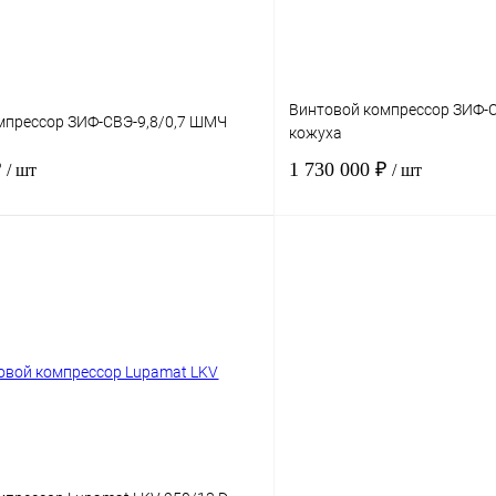
Получить КП
К сравнению
В избранное
н
ое
В
наличии
Винтовой компрессор ЗИФ-С
мпрессор ЗИФ-СВЭ-9,8/0,7 ШМЧ
кожуха
₽
1 730 000 ₽
/ шт
/ шт
55
Мощность, кВт
1
7
Давление, бар.
ьность, м3/мин
9.8
Производительность, м3/мин
В корзину
К сравнению
Получить КП
ое
В
В избранное
наличии
н