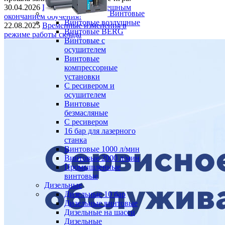
30.04.2026
Поздравляем с успешным
Винтовые
окончанием обучения!
Винтовые воздушные
22.08.2025
Временные изменения в
Винтовые BERG
режиме работы склада
Винтовые с
осушителем
Винтовые
компрессорные
установки
C ресивером и
осушителем
Винтовые
безмасляные
C ресивером
16 бар для лазерного
станка
Винтовые 1000 л/мин
Винтовые 2000 л/мин
Промышленные
винтовые
Дизельные
Дизельные 10 бар
Дизельные винтовые
Дизельные на шасси
Дизельные