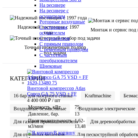
На ресивере
На ресивере с
осушителем
Роторные воздушные
Надежный поставщик с 1997
С встроеным
Монтаж и сервис под
года
осушителем
С осушителем
С прямым приводом
Точный инженерный подбор
С ременным приводом
под задачи
С частотным
преобразователем
Шнековые
КАТЕГОРИИ
Винтовой компрессор Atlas
Copco GA 75 VSD + FF
16 бар для лазерного станка
Kraftmachine
Безма
4 400 000 ₽
/ шт
Мощность, кВт
75
Воздушные безмасляные
Воздушные электрические
Давление, бар.
13
Производительность,
1,62-
Для газовой промышленности
Для деревообработки
м3/мин
13,48
В корзину
Для отбойных молотков
Для пескоструйной обработ