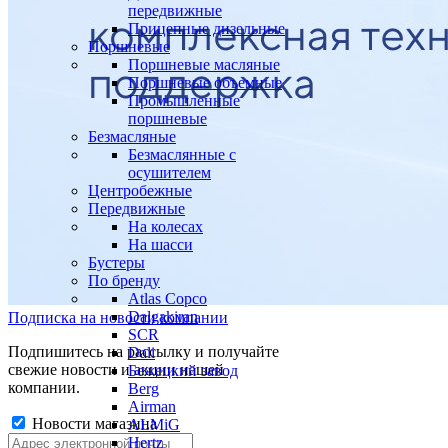
передвижные
Прицепные дизельные
Поршневые
Поршневые масляные
Поршневые объемные
Промышленные
поршневые
Безмасляные
Безмаслянные с
осушителем
Центробежные
Передвижные
На колесах
На шасси
Бустеры
По бренду
Atlas Copco
Dalgakiran
Подписка на новости компании
SCR
Подпишитесь на рассылку и получайте
Dali
свежие новости и акции нашей
Бежецкий завод
компании.
Berg
Airman
Новости магазина
ALMiG
Hertz