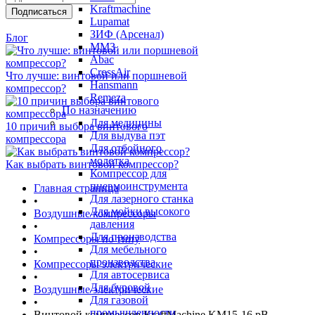
Kraftmachine
Lupamat
ЗИФ (Арсенал)
Блог
ММЗ
Abac
CrossAir
Что лучше: винтовой или поршневой
Hansmann
компрессор?
Remeza
По назначению
Для медицины
10 причин выбора винтового
Для выдува пэт
компрессора
Для отбойного
молотка
Как выбрать винтовой компрессор?
Компрессор для
пневмоинструмента
Главная страница
Для лазерного станка
•
Для мойки высокого
Воздушные компрессоры
давления
•
Для производства
Компрессоры по типу
Для мебельного
•
производства
Компрессоры электрические
Для автосервиса
•
Для буровой
Воздушные электрические
Для газовой
•
промышленности
Винтовой компрессор KraftMachine KM15-16 рВ