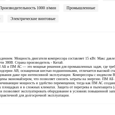
Производительность 1000 л/мин
Промышленные
е
Электрические винтовые
ением. Мощность двигателя компрессора составляет 15 кВт. Макс давлен
ти 380В. Страна производитель - Китай.
 АБ и ПМ АС — это мощные решения для промышленных задач, где требу
подсерии АВ, оснащенная шестью подшипниками, отличается высокой ст
дования даже при интенсивной эксплуатации. Компрессоры с индексом 
щены экономайзером, что позволяет снизить затраты на энергию. ПМ АБ
спечивающие мощность и удобство перемещения, тогда как ПМ АС создан
х площадках и в сложных климатах. Защита от перегрева и пылезащита (
и позволяют эксплуатировать оборудование в условиях повышенной зап
 практичной для долгосрочной эксплуатации.