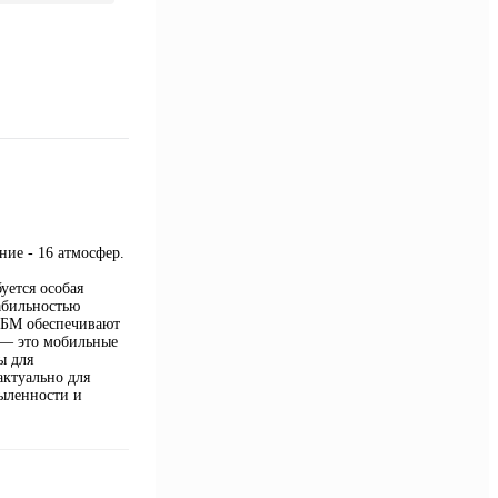
ие - 16 атмосфер.
ется особая
абильностью
ВБМ обеспечивают
 — это мобильные
ы для
актуально для
ыленности и