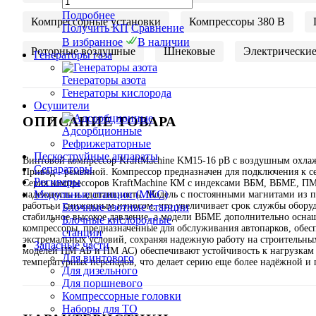
Подробнее
Компрессорные установки
Компрессоры 380 В
Получить КП
Сравнение
В избранное
В наличии
Роторные воздушные
Шнековые
Электрически
Генераторы газа
Генераторы азота
Генераторы кислорода
Осушители
ОПИСАНИЕ ТОВАРА
Адсорбционные
Рефрижераторные
Пескоструйные аппараты
Винтовой компрессор KraftMachine KM15-16 рВ с воздушным охлажд
Сепараторы
Привод - ременной. Компрессор предназначен для подключения к се
Ресиверы
Серия компрессоров KraftMachine КМ с индексами ВБМ, ВБМЕ, ПМ
Модульные станции (МКС)
надежность и адаптивность. Модель с постоянными магнитами из 
работы и сниженным износом, что увеличивает срок службы обору
Блочные азотные станции
стабильное высокое давление, а модели ВБМЕ дополнительно осна
Блочные кислородные
компрессоры, предназначенные для обслуживания автопарков, обе
станции
экстремальных условий, сохраняя надежную работу на строительны
Запасные части
моделей ПМ АБ и ПМ АС) обеспечивают устойчивость к нагрузкам 
Для винтового
температурных перепадов, что делает серию еще более надёжной и
Для дизельного
Для поршневого
Компрессорные головки
Наборы для ТО