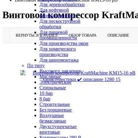
Для деревообработки
Для нефтяной
Винтовой компрессор KraftM
промышленности
Для пескоструйной
обработки
Для пищевой
ВЕРНУТЬСЯ В РАЗДЕЛ
ОБЗОР ТОВАРА
ОПИСАНИЕ
промышленности
Для производства окон
Для химического
производства
Для шиномонтажа
По типу
Высокого давления
Масляные
Электрические
Спиральные
10 бар
8 бар
Cтроительные
Без поршневые
Воздушные
безмасляные
Двухступенчатые
винтовые
Компрессоры 380 В