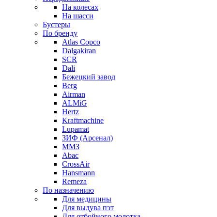
На колесах
На шасси
Бустеры
По бренду
Atlas Copco
Dalgakiran
SCR
Dali
Бежецкий завод
Berg
Airman
ALMiG
Hertz
Kraftmachine
Lupamat
ЗИФ (Арсенал)
ММЗ
Abac
CrossAir
Hansmann
Remeza
По назначению
Для медицины
Для выдува пэт
Для отбойного молотка