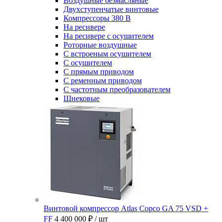
Воздушные безмасляные
Двухступенчатые винтовые
Компрессоры 380 В
На ресивере
На ресивере с осушителем
Роторные воздушные
С встроеным осушителем
С осушителем
С прямым приводом
С ременным приводом
С частотным преобразователем
Шнековые
Винтовой компрессор Atlas Copco GA 75 VSD +
FF
4 400 000 ₽
/ шт