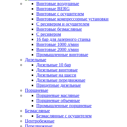
Винтовые воздушные
Винтовые BERG
Винтовые с осушителем
Винтовые компрессорные установки
C ресивером и осушителем
Винтовые безмасляные
C ресивером
16 бар для лазерного станка
Винтовые 1000 л/мин
Винтовые 2000 л/мин
Промышленные винтовые
Дизельные
Дизельные 10 бар
Дизельные винтовые
Дизельные на шасси
Дизельные передвижные
Прицепные дизельные
Поршневые
Поршневые масляные
Поршневые объемные
Промышленные поршневые
Безмасляные
Безмаслянные с осушителем
Центробежные
Передвижные