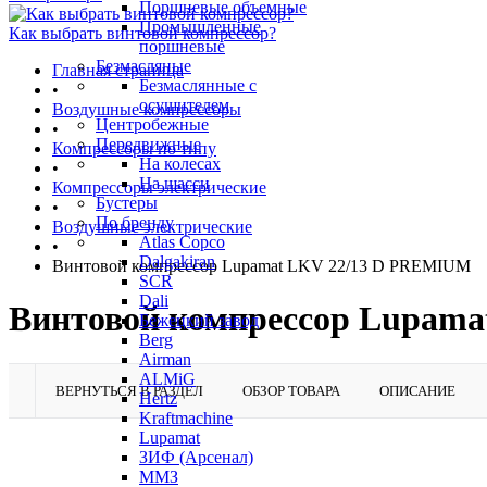
Поршневые объемные
Промышленные
Как выбрать винтовой компрессор?
поршневые
Безмасляные
Главная страница
Безмаслянные с
•
осушителем
Воздушные компрессоры
Центробежные
•
Передвижные
Компрессоры по типу
На колесах
•
На шасси
Компрессоры электрические
Бустеры
•
По бренду
Воздушные электрические
Atlas Copco
•
Dalgakiran
Винтовой компрессор Lupamat LKV 22/13 D PREMIUM
SCR
Dali
Винтовой компрессор Lupam
Бежецкий завод
Berg
Airman
ALMiG
ВЕРНУТЬСЯ В РАЗДЕЛ
ОБЗОР ТОВАРА
ОПИСАНИЕ
Hertz
Kraftmachine
Lupamat
ЗИФ (Арсенал)
ММЗ