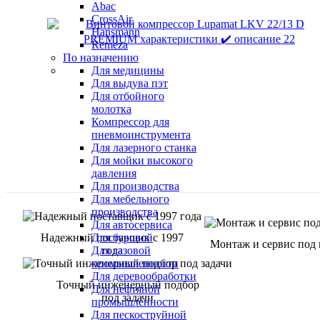
Abac
CrossAir
Hansmann
Remeza
По назначению
Для медицины
Для выдува пэт
Для отбойного
молотка
Компрессор для
пневмоинструмента
Для лазерного станка
Для мойки высокого
давления
Для производства
Для мебельного
производства
Для автосервиса
Надежный поставщик с 1997
Для буровой
Монтаж и сервис под
года
Для газовой
промышленности
Для деревообработки
Точный инженерный подбор
Для нефтяной
под задачи
промышленности
Для пескоструйной