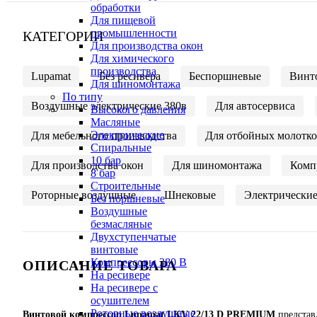
обработки
Для пищевой
промышленности
КАТЕГОРИИ
Для производства окон
Для химического
производства
Lupamat
Без ресивера
Беспоршневые
Винт
Для шиномонтажа
По типу
Воздушные электрические 380в
Для автосервиса
Высокого давления
Масляные
Электрические
Для мебельного производства
Для отбойных молотк
Спиральные
10 бар
Для производства окон
Для шиномонтажа
Комп
8 бар
Cтроительные
Роторные воздушные
Шнековые
Электрически
Без поршневые
Воздушные
безмасляные
Двухступенчатые
винтовые
Компрессоры 380 В
ОПИСАНИЕ ТОВАРА
На ресивере
На ресивере с
осушителем
Роторные воздушные
Винтовой компрессор Lupamat LKV 22/13 D PREMIUM
представ