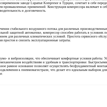
современном заводе Lupamat Kompresor в Турции, сочетает в себе перед
для промышленных применений. Конструкция компрессора включает в се
водительность и долговечность.
ечении стабильного воздушного потока для различных производственных
альной защитной автоматике, компрессор способен работать в условиях
ением для различных климатических условий. Простота сервисного обсл
 простоя и снизить эксплуатационные затраты.
умо- и виброизоляции, что обеспечивает комфортные условия работы. Ус
механическим воздействиям и удобным в транспортировке. Быстросъем
ежное рамное основание позволяет осуществлять бесфундаментный монта
подключения к пневмомагистрали, что делает его идеальным выбором дл
т.