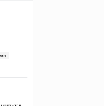
ные
ия надежного и