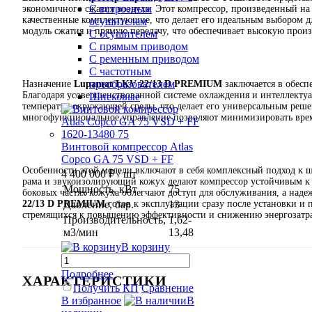
С встроеным
экономичного сжатия воздуха. Этот компрессор, произведенный на 
качественные комплектующие, что делает его идеальным выбором 
осушителем
модуль сжатия и прямую передачу, что обеспечивает высокую произ
С осушителем
С прямым приводом
С ременным приводом
С частотным
преобразователем
Назначение
Lupamat LKV 22/13 D PREMIUM
заключается в обесп
Благодаря усовершенствованной системе охлаждения и интеллекту
Шнековые
температур окружающей среды, что делает его универсальным реш
многофункциональное управление позволяют минимизировать время
Винтовой компрессор Atlas
Copco GA 75 VSD + FF
Особенности этой модели включают в себя комплексный подход к ш
4 400 000 ₽
/ шт
рама и звукоизолирующий кожух делают компрессор устойчивым к 
Мощность, кВт
75
боковых частях кожуха облегчают доступ для обслуживания, а над
22/13 D PREMIUM
готов к эксплуатации сразу после установки и 
Давление, бар.
13
стремящихся к повышению эффективности и снижению энергозатра
Производительность,
1,62-
м3/мин
13,48
В корзину
Подробнее
ХАРАКТЕРИСТИКИ
Получить КП
Сравнение
В избранное
В