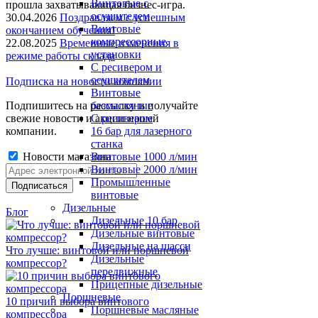
Винтовые с
прошла захватывающая бизнес-игра.
осушителем
30.04.2026
Поздравляем с успешным
Винтовые
окончанием обучения!
компрессорные
22.08.2025
Временные изменения в
установки
режиме работы склада
C ресивером и
осушителем
Подписка на новости компании
Винтовые
Подпишитесь на рассылку и получайте
безмасляные
свежие новости и акции нашей
C ресивером
компании.
16 бар для лазерного
станка
Новости магазина
Винтовые 1000 л/мин
Винтовые 2000 л/мин
Промышленные
винтовые
Дизельные
Блог
Дизельные 10 бар
Дизельные винтовые
Дизельные на шасси
Что лучше: винтовой или поршневой
Дизельные
компрессор?
передвижные
Прицепные дизельные
Поршневые
10 причин выбора винтового
Поршневые масляные
компрессора