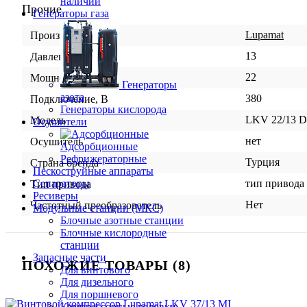
наличии
Прочие
Генераторы газа
Lupamat
Производитель
13
Давление, бар.
22
Мощность, кВт
Генераторы
азота
380
Подключение, В
Генераторы кислорода
LKV 22/13 
Модель
Осушители
нет
Осушитель
Адсорбционные
Рефрижераторные
Турция
Страна бренда
Пескоструйные аппараты
тип привода
Сепараторы
Тип привода
Ресиверы
Нет
Частотный преобразователь
Модульные станции (МКС)
Блочные азотные станции
Блочные кислородные
станции
Запасные части
ПОХОЖИЕ ТОВАРЫ (8)
Для винтового
Для дизельного
Для поршневого
Компрессорные головки