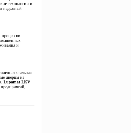
овые технологии и
бя надежный
 процессов.
 повышенных
уживания и
иленная стальная
ные дверцы на
ж.
Lupamat LKV
я предприятий,