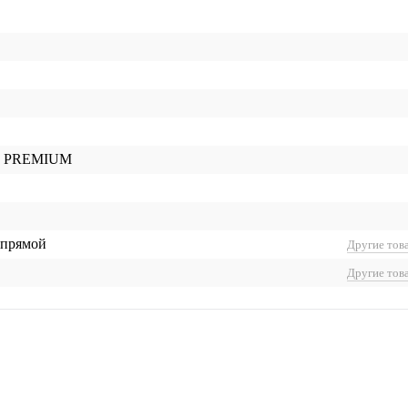
D PREMIUM
 прямой
Другие тов
Другие тов