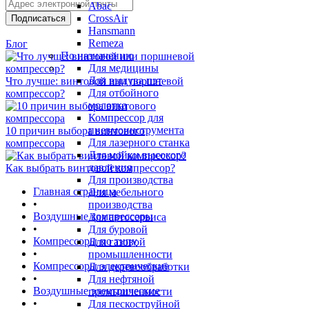
Abac
CrossAir
Hansmann
Remeza
Блог
По назначению
Для медицины
Для выдува пэт
Что лучше: винтовой или поршневой
Для отбойного
компрессор?
молотка
Компрессор для
пневмоинструмента
10 причин выбора винтового
Для лазерного станка
компрессора
Для мойки высокого
давления
Как выбрать винтовой компрессор?
Для производства
Главная страница
Для мебельного
•
производства
Воздушные компрессоры
Для автосервиса
•
Для буровой
Компрессоры по типу
Для газовой
•
промышленности
Компрессоры электрические
Для деревообработки
•
Для нефтяной
Воздушные электрические
промышленности
•
Для пескоструйной