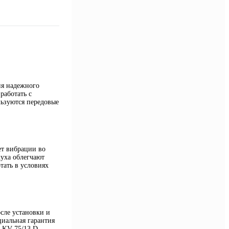
ия надежного
работать с
ьзуются передовые
ет вибрации во
жуха облегчают
тать в условиях
сле установки и
циальная гарантия
 LKV 75/13 D