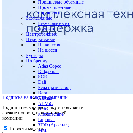
Поршневые объемные
Промышленные
поршневые
Безмасляные
Безмаслянные с
осушителем
Центробежные
Передвижные
На колесах
На шасси
Бустеры
По бренду
Atlas Copco
Dalgakiran
SCR
Dali
Бежецкий завод
Berg
Подписка на новости компании
Airman
ALMiG
Подпишитесь на рассылку и получайте
Hertz
свежие новости и акции нашей
Kraftmachine
компании.
Lupamat
ЗИФ (Арсенал)
Новости магазина
ММЗ