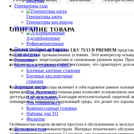
наличии
Генераторы газа
Генераторы азота
Генераторы кислорода
Осушители
ОПИСАНИЕ ТОВАРА
Адсорбционные
Рефрижераторные
Пескоструйные аппараты
Винтовой компрессор Lupamat LKV 75/13 D PREMIUM
представ
Сепараторы
сжатия воздуха в промышленных условиях. Этот компрессор оснащ
Ресиверы
минимальными энергозатратами и сниженным уровнем шума. Произв
технологии и качественные комплектующие, что гарантирует долго
Модульные станции (МКС)
Блочные азотные станции
Блочные кислородные
станции
Запасные части
Конструкция компрессора включает в себя надежное рамное основа
Для винтового
время работы. Усиленная стальная рама позволяет устанавливать к
доступ для обслуживания. Благодаря интеллектуальной защитной а
Для дизельного
повышенных температур окружающей среды, что делает его идеа
Для поршневого
Компрессорные головки
Наборы для ТО
Фильтры
Особенностью модели является простота в обслуживании и эксплуат
Производители
подключения к пневмомагистрали. Интервал технического обслужив
от производителя составляет 12 месяцев, что подчеркивает уверен