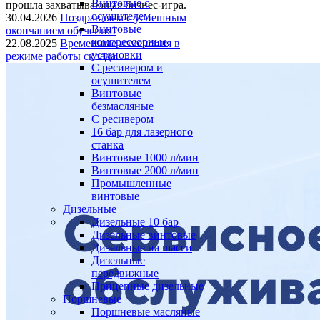
Винтовые с
прошла захватывающая бизнес-игра.
осушителем
30.04.2026
Поздравляем с успешным
Винтовые
окончанием обучения!
компрессорные
22.08.2025
Временные изменения в
установки
режиме работы склада
C ресивером и
осушителем
Винтовые
безмасляные
C ресивером
16 бар для лазерного
станка
Винтовые 1000 л/мин
Винтовые 2000 л/мин
Промышленные
винтовые
Дизельные
Дизельные 10 бар
Дизельные винтовые
Дизельные на шасси
Дизельные
передвижные
Прицепные дизельные
Поршневые
Поршневые масляные