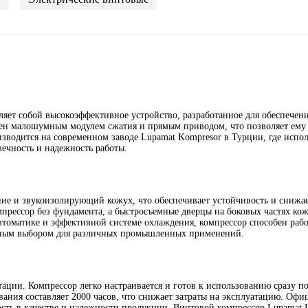
ляет собой высокоэффективное устройство, разработанное для обеспечен
ен малошумным модулем сжатия и прямым приводом, что позволяет ему 
одится на современном заводе Lupamat Kompresor в Турции, где испол
вечность и надежность работы.
ние и звукоизолирующий кожух, что обеспечивает устойчивость и снижа
омпрессор без фундамента, а быстросъемные дверцы на боковых частях ко
втоматике и эффективной системе охлаждения, компрессор способен рабо
льным выбором для различных промышленных применений.
ации. Компрессор легко настраивается и готов к использованию сразу по
ания составляет 2000 часов, что снижает затраты на эксплуатацию. Офи
ность в качестве и надежности продукции. Винтовой компрессор Lupamat