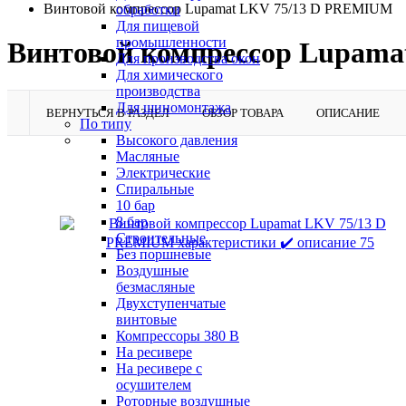
Винтовой компрессор Lupamat LKV 75/13 D PREMIUM
обработки
Для пищевой
промышленности
Винтовой компрессор Lupam
Для производства окон
Для химического
производства
Для шиномонтажа
ВЕРНУТЬСЯ В РАЗДЕЛ
ОБЗОР ТОВАРА
ОПИСАНИЕ
По типу
Высокого давления
Масляные
Электрические
Спиральные
10 бар
8 бар
Cтроительные
Без поршневые
Воздушные
безмасляные
Двухступенчатые
винтовые
Компрессоры 380 В
На ресивере
На ресивере с
осушителем
Роторные воздушные