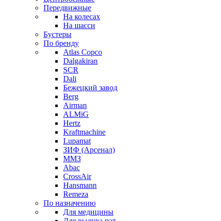
Передвижные
На колесах
На шасси
Бустеры
По бренду
Atlas Copco
Dalgakiran
SCR
Dali
Бежецкий завод
Berg
Airman
ALMiG
Hertz
Kraftmachine
Lupamat
ЗИФ (Арсенал)
ММЗ
Abac
CrossAir
Hansmann
Remeza
По назначению
Для медицины
Для выдува пэт