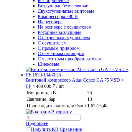
Без поршневые
Воздушные безмасляные
Двухступенчатые винтовые
Компрессоры 380 В
На ресивере
На ресивере с осушителем
Роторные воздушные
С встроеным осушителем
С осушителем
С прямым приводом
С ременным приводом
С частотным преобразователем
Шнековые
Винтовой компрессор Atlas Copco GA 75 VSD +
FF
4 400 000 ₽
/ шт
Мощность, кВт
75
Давление, бар.
13
Производительность, м3/мин
1,62-13,48
В корзину
Подробнее
Получить КП
Сравнение