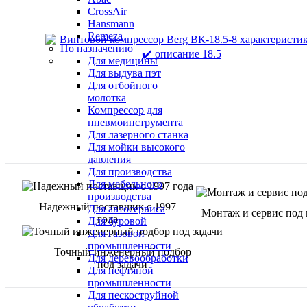
CrossAir
Hansmann
Remeza
По назначению
Для медицины
Для выдува пэт
Для отбойного
молотка
Компрессор для
пневмоинструмента
Для лазерного станка
Для мойки высокого
давления
Для производства
Для мебельного
производства
Надежный поставщик с 1997
Для автосервиса
Монтаж и сервис под
года
Для буровой
Для газовой
промышленности
Точный инженерный подбор
Для деревообработки
под задачи
Для нефтяной
промышленности
Для пескоструйной