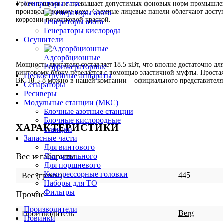
Генераторы газа
Уровень шума не превышает допустимых фоновых норм промышленн
производственном цехе. Съемные лицевые панели облегчают досту
коррозии порошковой краской.
Генераторы азота
Генераторы кислорода
Осушители
Адсорбционные
Мощность двигателя составляет 18.5 кВт, что вполне достаточно д
Рефрижераторные
винтовому блоку передается с помощью эластичной муфты. Простая
Пескоструйные аппараты
ВК-18.5-8 можно в нашей компании – официального представителя
Сепараторы
Ресиверы
Модульные станции (МКС)
Блочные азотные станции
Блочные кислородные
ХАРАКТЕРИСТИКИ
станции
Запасные части
Для винтового
Вес и габариты
Для дизельного
Для поршневого
Компрессорные головки
445
Вес (грамм)
Наборы для ТО
Фильтры
Прочие
Производители
Berg
Производитель
Новинки