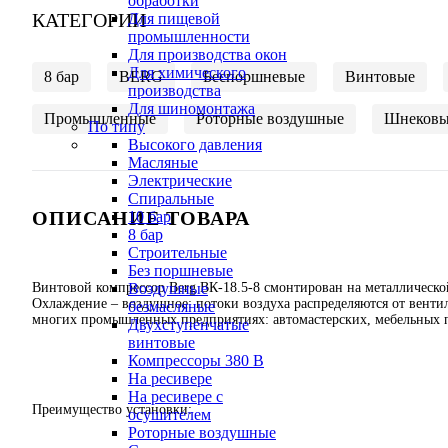
обработки
КАТЕГОРИИ
Для пищевой
промышленности
Для производства окон
Для химического
8 бар
BERG
Беспоршневые
Винтовые
производства
Для шиномонтажа
Промышленные
Роторные воздушные
Шнековы
По типу
Высокого давления
Масляные
Электрические
Спиральные
ОПИСАНИЕ ТОВАРА
10 бар
8 бар
Cтроительные
Без поршневые
Винтовой компрессор Berg ВК-18.5-8 смонтирован на металличес
Воздушные
Охлаждение – воздушное: потоки воздуха распределяются от венти
безмасляные
многих промышленных предприятиях: автомастерских, мебельных 
Двухступенчатые
винтовые
Компрессоры 380 В
На ресивере
На ресивере с
Преимущество установки:
осушителем
Роторные воздушные