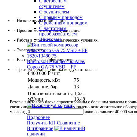
С встроеным
осушителем
С осушителем
С прямым приводом
- Низкие шумы и вибрации.
С ременным приводом
С частотным
- Простой монтаж и обслуживание.
преобразователем
Шнековые
- Работа в сложных климатических условиях.
- Экологичность.
- Высокая энергоэффективность.
Винтовой компрессор Atlas
Copco GA 75 VSD + FF
- Трехступенчатая очистка воздуха от масла.
4 400 000 ₽
/ шт
Мощность, кВт
75
Давление, бар.
13
Производительность,
1,62-
м3/мин
13,48
Роторы винтового блока спроектированы с большим запасом прочно
В корзину
увеличивая ресурс. На модуль установлено вспомогательное обору
маслоотделения. Срок службы подшипников составляет 40 000 часов
Подробнее
Получить КП
Сравнение
В избранное
В
наличии