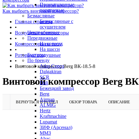
Промышленные
поршневые
Как выбрать винтовой компрессор?
Безмасляные
Безмаслянные с
Главная страница
осушителем
•
Центробежные
Воздушные компрессоры
Передвижные
•
На колесах
Компрессоры по типу
На шасси
•
Бустеры
Роторные воздушные
По бренду
•
Atlas Copco
Винтовой компрессор Berg ВК-18.5-8
Dalgakiran
SCR
Винтовой компрессор Berg ВК-
Dali
Бежецкий завод
Berg
Airman
ВЕРНУТЬСЯ В РАЗДЕЛ
ОБЗОР ТОВАРА
ОПИСАНИЕ
ALMiG
Hertz
Kraftmachine
Lupamat
ЗИФ (Арсенал)
ММЗ
Abac