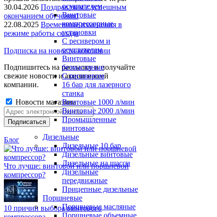
осушителем
30.04.2026
Поздравляем с успешным
Винтовые
окончанием обучения!
компрессорные
22.08.2025
Временные изменения в
установки
режиме работы склада
C ресивером и
осушителем
Подписка на новости компании
Винтовые
Подпишитесь на рассылку и получайте
безмасляные
свежие новости и акции нашей
C ресивером
компании.
16 бар для лазерного
станка
Новости магазина
Винтовые 1000 л/мин
Винтовые 2000 л/мин
Промышленные
винтовые
Дизельные
Блог
Дизельные 10 бар
Дизельные винтовые
Дизельные на шасси
Что лучше: винтовой или поршневой
Дизельные
компрессор?
передвижные
Прицепные дизельные
Поршневые
Поршневые масляные
10 причин выбора винтового
Поршневые объемные
компрессора