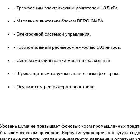
- Трехфазным электрическим двигателем 18.5 кВт.
- Масляным винтовым блоком BERG GMBh.
- Электронной системой управления.
- Горизонтальным ресивером емкостью 500 литров.
- Системами фильтрации масла и охлаждения.
- Шумозащитным кожухом с панельным фильтром.
- Осушителем рефрижераторного типа.
Уровень шума не превышает фоновых норм промышленных предприя
большим запасом прочности. Корпус из ударопрочного чугуна выд
масляные фильтры, клапан минимального давления и обратный кла