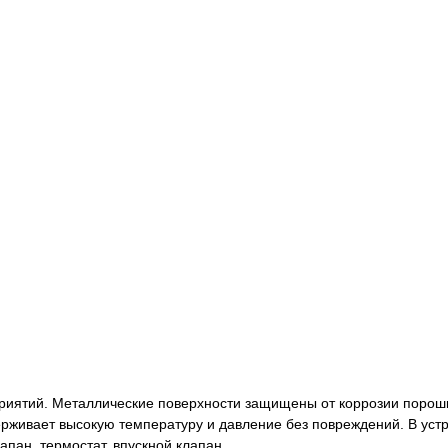
тий. Металлические поверхности защищены от коррозии порошков
ерживает высокую температуру и давление без повреждений. В ус
пан, термостат, впускной клапан.