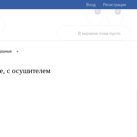
Вход
Регистрация
0
0
В корзине
пока
пусто
•
душные
е, с осушителем