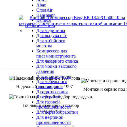
Abac
CrossAir
Hansmann
Remeza
По назначению
Для медицины
Для выдува пэт
Для отбойного
молотка
Компрессор для
пневмоинструмента
Для лазерного станка
Для мойки высокого
давления
Для производства
Для мебельного
Надежный поставщик с 1997
производства
Монтаж и сервис под
года
Для автосервиса
Для буровой
Для газовой
Точный инженерный подбор
промышленности
под задачи
Для деревообработки
Для нефтяной
промышленности