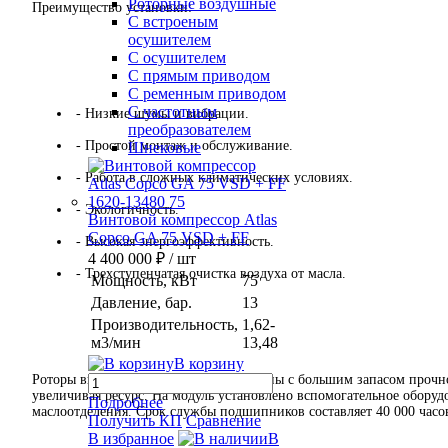
Роторные воздушные
Преимущество установки:
С встроеным
осушителем
С осушителем
С прямым приводом
С ременным приводом
С частотным
- Низкие шумы и вибрации.
преобразователем
- Простой монтаж и обслуживание.
Шнековые
- Работа в сложных климатических условиях.
- Экологичность.
Винтовой компрессор Atlas
Copco GA 75 VSD + FF
- Высокая энергоэффективность.
4 400 000 ₽
/ шт
- Трехступенчатая очистка воздуха от масла.
Мощность, кВт
75
Давление, бар.
13
Производительность,
1,62-
м3/мин
13,48
В корзину
Роторы винтового блока спроектированы с большим запасом прочно
увеличивая ресурс. На модуль установлено вспомогательное обору
Подробнее
маслоотделения. Срок службы подшипников составляет 40 000 часов
Получить КП
Сравнение
В избранное
В