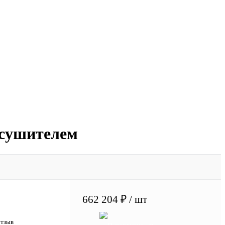
осушителем
662 204 ₽
/ шт
отзыв