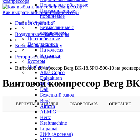
компрессора
Поршневые объемные
Промышленные
Как выбрать винтовой компрессор?
поршневые
Безмасляные
Главная страница
Безмаслянные с
•
осушителем
Воздушные компрессоры
Центробежные
•
Передвижные
Компрессоры по типу
На колесах
•
На шасси
Роторные воздушные
Бустеры
•
По бренду
Винтовой компрессор Berg ВК-18.5РО-500-10 на ресивере
Atlas Copco
Dalgakiran
Винтовой компрессор Berg ВК-
SCR
Dali
Бежецкий завод
Berg
ВЕРНУТЬСЯ В РАЗДЕЛ
ОБЗОР ТОВАРА
ОПИСАНИЕ
Airman
ALMiG
Hertz
Kraftmachine
Lupamat
ЗИФ (Арсенал)
ММЗ