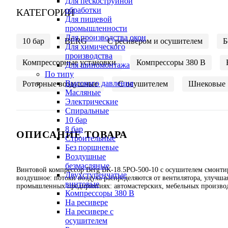
Для пескоструйной
обработки
КАТЕГОРИИ
Для пищевой
промышленности
Для производства окон
10 бар
BERG
C ресивером и осушителем
Б
Для химического
производства
Компрессорные установки
Компрессоры 380 В
Для шиномонтажа
По типу
Высокого давления
Роторные воздушные
С осушителем
Шнековые
Масляные
Электрические
Спиральные
10 бар
8 бар
ОПИСАНИЕ ТОВАРА
Cтроительные
Без поршневые
Воздушные
безмасляные
Винтовой компрессор Berg ВК-18.5РО-500-10 с осушителем смонт
Двухступенчатые
воздушное: потоки воздуха распределяются от вентилятора, улучш
винтовые
промышленных предприятиях: автомастерских, мебельных произво
Компрессоры 380 В
На ресивере
На ресивере с
осушителем