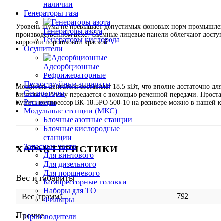
наличии
Генераторы газа
Уровень шума не превышает допустимых фоновых норм промышленн
Генераторы азота
производственном цехе. Съемные лицевые панели облегчают досту
Генераторы кислорода
коррозии порошковой краской.
Осушители
Адсорбционные
Рефрижераторные
Пескоструйные аппараты
Мощность двигателя составляет 18.5 кВт, что вполне достаточно д
Сепараторы
винтовому блоку передается с помощью ременной передачи. Проста
Ресиверы
Купить компрессор ВК-18.5РО-500-10 на ресивере можно в нашей 
Модульные станции (МКС)
Блочные азотные станции
Блочные кислородные
станции
Запасные части
ХАРАКТЕРИСТИКИ
Для винтового
Для дизельного
Для поршневого
Вес и габариты
Компрессорные головки
Наборы для ТО
792
Вес (грамм)
Фильтры
Прочие
Производители