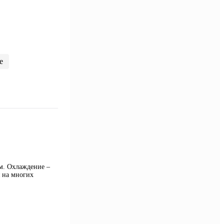
е
м. Охлаждение –
я на многих