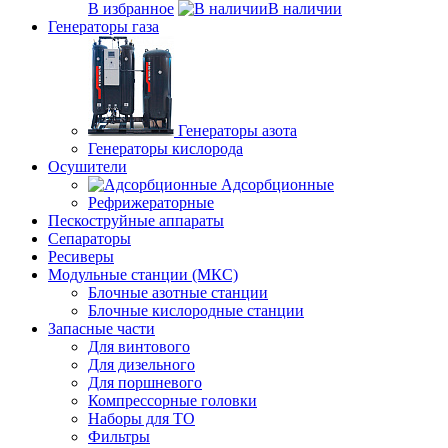
В избранное
В наличии
Генераторы газа
Генераторы азота
Генераторы кислорода
Осушители
Адсорбционные
Рефрижераторные
Пескоструйные аппараты
Сепараторы
Ресиверы
Модульные станции (МКС)
Блочные азотные станции
Блочные кислородные станции
Запасные части
Для винтового
Для дизельного
Для поршневого
Компрессорные головки
Наборы для ТО
Фильтры