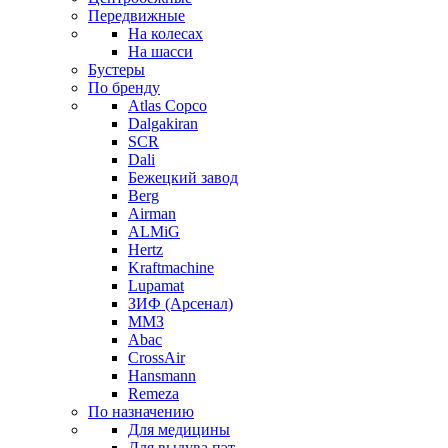
Передвижные
На колесах
На шасси
Бустеры
По бренду
Atlas Copco
Dalgakiran
SCR
Dali
Бежецкий завод
Berg
Airman
ALMiG
Hertz
Kraftmachine
Lupamat
ЗИФ (Арсенал)
ММЗ
Abac
CrossAir
Hansmann
Remeza
По назначению
Для медицины
Для выдува пэт