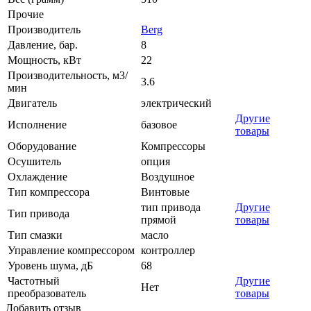
Прочие
Производитель
Berg
Давление, бар.
8
Мощность, кВт
22
Производительность, м3/
3.6
мин
Двигатель
электрический
Другие
Исполнение
базовое
товары
Оборудование
Компрессоры
Осушитель
опция
Охлаждение
Воздушное
Тип компрессора
Винтовые
тип привода
Другие
Тип привода
прямой
товары
Тип смазки
масло
Управление компрессором
контроллер
Уровень шума, дБ
68
Частотный
Другие
Нет
преобразователь
товары
Добавить отзыв