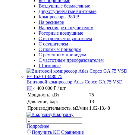
Без поршневые
Воздушные безмасляные
Двухступенчатые винтовые
Компрессоры 380 В
На ресивере
На ресивере с осушителем
Роторные воздушные
С встроеным осушителем
С осушителем
С прямым приводом
С ременным приводом
С частотным преобразователем
Шнековые
Винтовой компрессор Atlas Copco GA 75 VSD +
FF
4 400 000 ₽
/ шт
Мощность, кВт
75
Давление, бар.
13
Производительность, м3/мин
1,62-13,48
В корзину
Подробнее
Получить КП
Сравнение