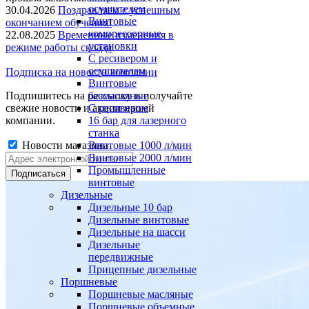
осушителем
30.04.2026
Поздравляем с успешным
Винтовые
окончанием обучения!
компрессорные
22.08.2025
Временные изменения в
установки
режиме работы склада
C ресивером и
осушителем
Подписка на новости компании
Винтовые
Подпишитесь на рассылку и получайте
безмасляные
свежие новости и акции нашей
C ресивером
компании.
16 бар для лазерного
станка
Новости магазина
Винтовые 1000 л/мин
Винтовые 2000 л/мин
Промышленные
винтовые
Дизельные
Дизельные 10 бар
Дизельные винтовые
Дизельные на шасси
Дизельные
передвижные
Прицепные дизельные
Поршневые
Поршневые масляные
Поршневые объемные