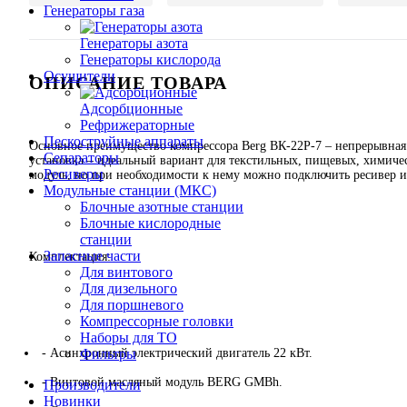
Генераторы газа
Генераторы азота
Генераторы кислорода
Осушители
ОПИСАНИЕ ТОВАРА
Адсорбционные
Рефрижераторные
Пескоструйные аппараты
Основное преимущество компрессора Berg ВК-22Р-7 – непрерывная
Сепараторы
установка – идеальный вариант для текстильных, пищевых, химичес
Ресиверы
модуль, но при необходимости к нему можно подключить ресивер и
Модульные станции (МКС)
Блочные азотные станции
Блочные кислородные
станции
Запасные части
Комплектация:
Для винтового
Для дизельного
Для поршневого
Компрессорные головки
Наборы для ТО
- Асинхронный электрический двигатель 22 кВт.
Фильтры
- Винтовой масляный модуль BERG GMBh.
Производители
Новинки