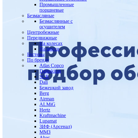
Промышленные
поршневые
Безмасляные
Безмаслянные с
осушителем
Центробежные
Передвижные
На колесах
На шасси
Бустеры
По бренду
Atlas Copco
Dalgakiran
SCR
Dali
Бежецкий завод
Berg
Airman
ALMiG
Hertz
Kraftmachine
Lupamat
ЗИФ (Арсенал)
ММЗ
Abac