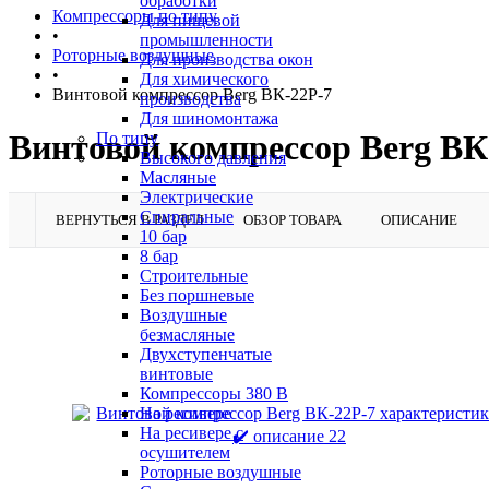
обработки
Компрессоры по типу
Для пищевой
•
промышленности
Роторные воздушные
Для производства окон
•
Для химического
Винтовой компрессор Berg ВК-22Р-7
производства
Для шиномонтажа
Винтовой компрессор Berg ВК
По типу
Высокого давления
Масляные
Электрические
Спиральные
ВЕРНУТЬСЯ В РАЗДЕЛ
ОБЗОР ТОВАРА
ОПИСАНИЕ
10 бар
8 бар
Cтроительные
Без поршневые
Воздушные
безмасляные
Двухступенчатые
винтовые
Компрессоры 380 В
На ресивере
На ресивере с
осушителем
Роторные воздушные