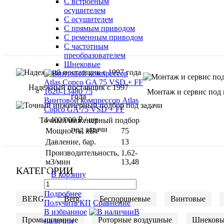
С встроеным
осушителем
С осушителем
С прямым приводом
С ременным приводом
С частотным
преобразователем
Шнековые
Надежный поставщик с 1997
Монтаж и сервис под
года
Винтовой компрессор Atlas
Copco GA 75 VSD + FF
4 400 000 ₽
/ шт
Точный инженерный подбор
под задачи
Мощность, кВт
75
Давление, бар.
13
Производительность,
1,62-
м3/мин
13,48
КАТЕГОРИИ
В корзину
Подробнее
BERG
Berg
Беспоршневые
Винтовые
Получить КП
Сравнение
В избранное
В
Промышленные
Роторные воздушные
Шнековы
наличии