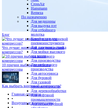
CrossAir
Hansmann
Remeza
По назначению
Для медицины
Для выдува пэт
Для отбойного
молотка
Блог
Компрессор для
пневмоинструмента
Для лазерного станка
Что лучше: винтовой или поршневой
Для мойки высокого
компрессор?
давления
Для производства
Для мебельного
10 причин выбора винтового
производства
компрессора
Для автосервиса
Для буровой
Для газовой
Как выбрать винтовой компрессор?
промышленности
Для деревообработки
Главная страница
Для нефтяной
•
промышленности
Воздушные компрессоры
Для пескоструйной
•