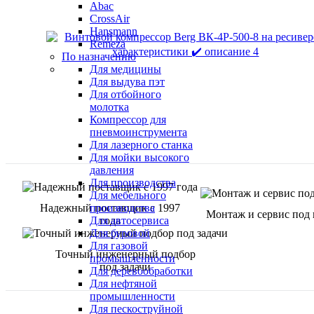
Abac
CrossAir
Hansmann
Remeza
По назначению
Для медицины
Для выдува пэт
Для отбойного
молотка
Компрессор для
пневмоинструмента
Для лазерного станка
Для мойки высокого
давления
Для производства
Для мебельного
Надежный поставщик с 1997
производства
Монтаж и сервис под
года
Для автосервиса
Для буровой
Для газовой
Точный инженерный подбор
промышленности
под задачи
Для деревообработки
Для нефтяной
промышленности
Для пескоструйной