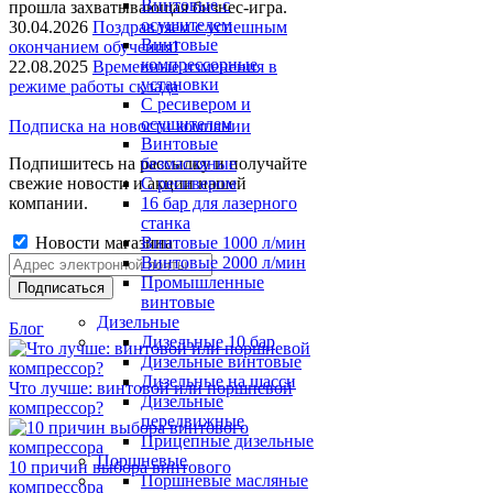
Винтовые с
прошла захватывающая бизнес-игра.
осушителем
30.04.2026
Поздравляем с успешным
Винтовые
окончанием обучения!
компрессорные
22.08.2025
Временные изменения в
установки
режиме работы склада
C ресивером и
осушителем
Подписка на новости компании
Винтовые
Подпишитесь на рассылку и получайте
безмасляные
свежие новости и акции нашей
C ресивером
компании.
16 бар для лазерного
станка
Новости магазина
Винтовые 1000 л/мин
Винтовые 2000 л/мин
Промышленные
винтовые
Дизельные
Блог
Дизельные 10 бар
Дизельные винтовые
Дизельные на шасси
Что лучше: винтовой или поршневой
Дизельные
компрессор?
передвижные
Прицепные дизельные
Поршневые
10 причин выбора винтового
Поршневые масляные
компрессора