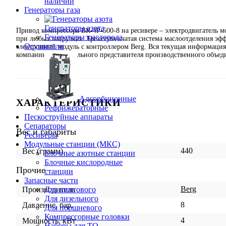
наличии
Генераторы газа
Генераторы азота
Привод компрессора ВК-4Р-500-8 на ресивере – электродвигатель 
Генераторы кислорода
при любых нагрузках. Трехступенчатая система маслоотделения эф
Осушители
электронный модуль с контроллером Berg. Вся текущая информаци
компании – официального представителя производственного объед
Адсорбционные
ХАРАКТЕРИСТИКИ
Рефрижераторные
Пескоструйные аппараты
Сепараторы
Вес и габариты
Ресиверы
Модульные станции (МКС)
440
Вес (грамм)
Блочные азотные станции
Блочные кислородные
Прочие
станции
Запасные части
Berg
Для винтового
Производитель
Для дизельного
8
Давление, бар.
Для поршневого
Компрессорные головки
4
Мощность, кВт
Наборы для ТО