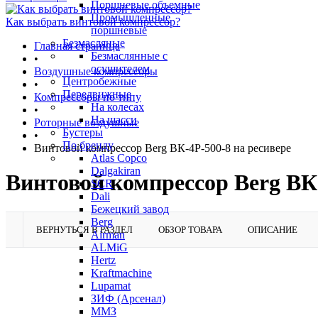
Поршневые объемные
Промышленные
Как выбрать винтовой компрессор?
поршневые
Безмасляные
Главная страница
Безмаслянные с
•
осушителем
Воздушные компрессоры
Центробежные
•
Передвижные
Компрессоры по типу
На колесах
•
На шасси
Роторные воздушные
Бустеры
•
По бренду
Винтовой компрессор Berg ВК-4Р-500-8 на ресивере
Atlas Copco
Dalgakiran
Винтовой компрессор Berg ВК-
SCR
Dali
Бежецкий завод
Berg
ВЕРНУТЬСЯ В РАЗДЕЛ
ОБЗОР ТОВАРА
ОПИСАНИЕ
Airman
ALMiG
Hertz
Kraftmachine
Lupamat
ЗИФ (Арсенал)
ММЗ