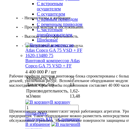
С встроеным
осушителем
С осушителем
- Низкие шумы и вибрации.
С прямым приводом
С ременным приводом
- Простой монтаж и обслуживание.
С частотным
преобразователем
- Высокая энергоэффективность.
Шнековые
- Трехступенчатая очистка воздуха.
Винтовой компрессор Atlas
Copco GA 75 VSD + FF
4 400 000 ₽
/ шт
Рабочие профили роторов винтового блока спроектированы с боль
Мощность, кВт
75
деталей, увеличивая ресурс. Вспомогательное оборудование модуля
Давление, бар.
13
маслоотделения. Срок службы подшипников составляет 40 000 часов
Производительность,
1,62-
м3/мин
13,48
В корзину
Шумоизоляция эффективно гасит звуки работающих агрегатов. Уро
Подробнее
предприятия. Такое оборудование можно разместить непосредствен
Получить КП
Сравнение
обслуживания и ремонта. Металлические поверхности защищены от
В избранное
В