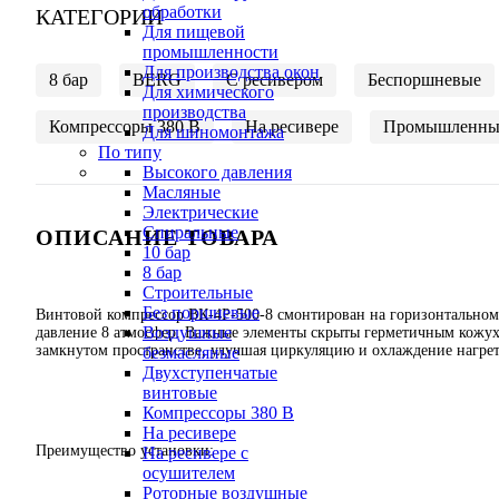
обработки
КАТЕГОРИИ
Для пищевой
промышленности
Для производства окон
8 бар
BERG
C ресивером
Беспоршневые
Для химического
производства
Компрессоры 380 В
На ресивере
Промышленны
Для шиномонтажа
По типу
Высокого давления
Масляные
Электрические
Спиральные
ОПИСАНИЕ ТОВАРА
10 бар
8 бар
Cтроительные
Без поршневые
Винтовой компрессор ВК-4Р-500-8 смонтирован на горизонтальном 
Воздушные
давление 8 атмосфер. Важные элементы скрыты герметичным кожух
замкнутом пространстве, улучшая циркуляцию и охлаждение нагре
безмасляные
Двухступенчатые
винтовые
Компрессоры 380 В
На ресивере
Преимущество установки:
На ресивере с
осушителем
Роторные воздушные