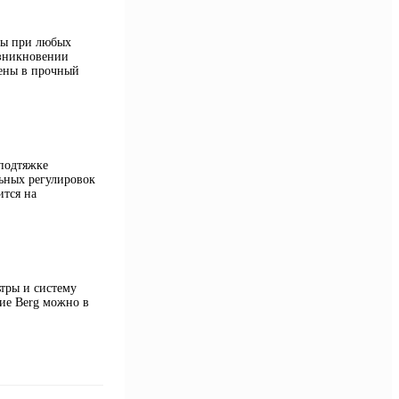
оты при любых
озникновении
чены в прочный
 подтяжке
льных регулировок
ится на
ьтры и систему
ние Berg можно в