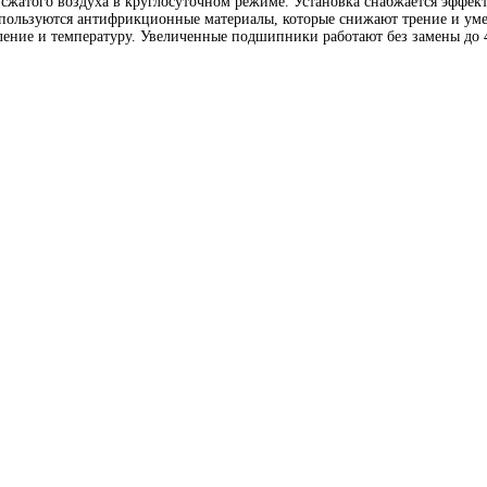
а сжатого воздуха в круглосуточном режиме. Установка снабжается эфф
спользуются антифрикционные материалы, которые снижают трение и ум
ление и температуру. Увеличенные подшипники работают без замены до 4