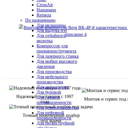
CrossAir
Hansmann
Remeza
По назначению
Для медицины
Для выдува пэт
Для отбойного
молотка
Компрессор для
пневмоинструмента
Для лазерного станка
Для мойки высокого
давления
Для производства
Для мебельного
производства
Для автосервиса
Для буровой
Надежный поставщик с 1997
Для газовой
Монтаж и сервис под
года
промышленности
Для деревообработки
Для нефтяной
Точный инженерный подбор
промышленности
под задачи
Для пескоструйной