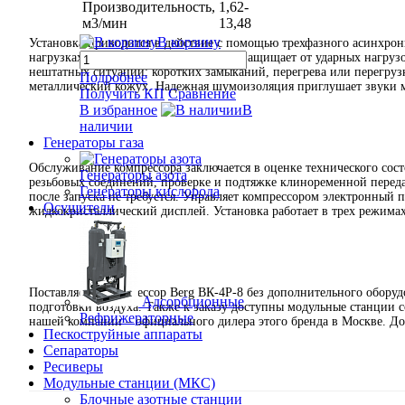
Производительность,
1,62-
м3/мин
13,48
В корзину
Установка приводится в действие с помощью трехфазного асинхрон
нагрузках. Простая ременная передача защищает от ударных нагру
нештатных ситуаций: коротких замыканий, перегрева или перегру
Подробнее
металлический кожух. Надежная шумоизоляция приглушает звуки 
Получить КП
Сравнение
В избранное
В
наличии
Генераторы газа
Обслуживание компрессора заключается в оценке технического сост
Генераторы азота
резьбовых соединений, проверке и подтяжке клиноременной переда
Генераторы кислорода
после запуска не требуется. Управляет компрессором электронный
Осушители
жидкокристаллический дисплей. Установка работает в трех режима
Поставляется компрессор Berg ВК-4Р-8 без дополнительного оборуд
Адсорбционные
подготовки воздуха. Также к заказу доступны модульные станции 
Рефрижераторные
нашей компании – официального дилера этого бренда в Москве. Д
Пескоструйные аппараты
Сепараторы
Ресиверы
Модульные станции (МКС)
Блочные азотные станции