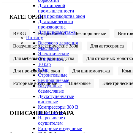
обработки
Для пищевой
промышленности
КАТЕГОРИИ
Для производства окон
Для химического
производства
Для шиномонтажа
BERG
Без ресивера
Беспоршневые
Винто
По типу
Высокого давления
Воздушные электрические 380в
Для автосервиса
Масляные
Электрические
Для мебельного производства
Для отбойных молотк
Спиральные
10 бар
8 бар
Для производства окон
Для шиномонтажа
Комп
Cтроительные
Без поршневые
Роторные воздушные
Шнековые
Электрически
Воздушные
безмасляные
Двухступенчатые
винтовые
Компрессоры 380 В
ОПИСАНИЕ ТОВАРА
На ресивере
На ресивере с
осушителем
Роторные воздушные