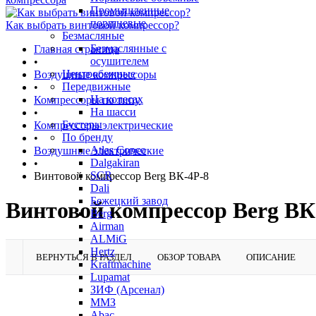
Промышленные
поршневые
Как выбрать винтовой компрессор?
Безмасляные
Безмаслянные с
Главная страница
осушителем
•
Центробежные
Воздушные компрессоры
Передвижные
•
На колесах
Компрессоры по типу
На шасси
•
Бустеры
Компрессоры электрические
По бренду
•
Atlas Copco
Воздушные электрические
Dalgakiran
•
SCR
Винтовой компрессор Berg ВК-4Р-8
Dali
Бежецкий завод
Винтовой компрессор Berg ВК
Berg
Airman
ALMiG
Hertz
ВЕРНУТЬСЯ В РАЗДЕЛ
ОБЗОР ТОВАРА
ОПИСАНИЕ
Kraftmachine
Lupamat
ЗИФ (Арсенал)
ММЗ
Abac