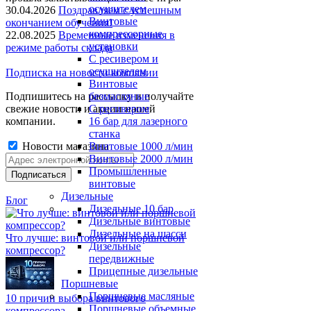
осушителем
30.04.2026
Поздравляем с успешным
Винтовые
окончанием обучения!
компрессорные
22.08.2025
Временные изменения в
установки
режиме работы склада
C ресивером и
осушителем
Подписка на новости компании
Винтовые
Подпишитесь на рассылку и получайте
безмасляные
свежие новости и акции нашей
C ресивером
компании.
16 бар для лазерного
станка
Новости магазина
Винтовые 1000 л/мин
Винтовые 2000 л/мин
Промышленные
винтовые
Дизельные
Блог
Дизельные 10 бар
Дизельные винтовые
Дизельные на шасси
Что лучше: винтовой или поршневой
Дизельные
компрессор?
передвижные
Прицепные дизельные
Поршневые
Поршневые масляные
10 причин выбора винтового
Поршневые объемные
компрессора