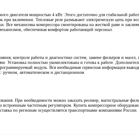
ного двигателя мощностью 4 кВт. Этого достаточно для стабильной раб
зок при включении. Тепловые реле размыкают электрическую цепь при в
зки. Все механизмы компрессора смонтированы на жесткой раме и заклю
механизмов, обеспечивая комфортом работающий персонал.
ояния, контроле работы и диагностике систем, замене фильтров и масел,
чи. Установка полностью укомплектована и готова к работе. Дополните
 программируемый модуль. Вся необходимая сервисная информация вывод
х: ручном, автоматическом и дистанционном.
ования. При необходимости можно заказать ресивер, магистральные фил
со встроенным частотным регулятором. Купить компрессорное оборудова
оставка по регионам осуществляется транспортными компаниями России.