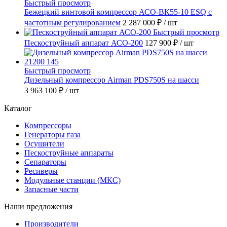
Быстрый просмотр
Бежецкий винтовой компрессор АСО-ВК55-10 ESQ с
частотным регулированием
2 287 000 ₽
/ шт
Быстрый просмотр
Пескоструйный аппарат АСО-200
127 900 ₽
/ шт
Быстрый просмотр
Дизельный компрессор Airman PDS750S на шасси
3 963 100 ₽
/ шт
Каталог
Компрессоры
Генераторы газа
Осушители
Пескоструйные аппараты
Сепараторы
Ресиверы
Модульные станции (МКС)
Запасные части
Наши предложения
Производители