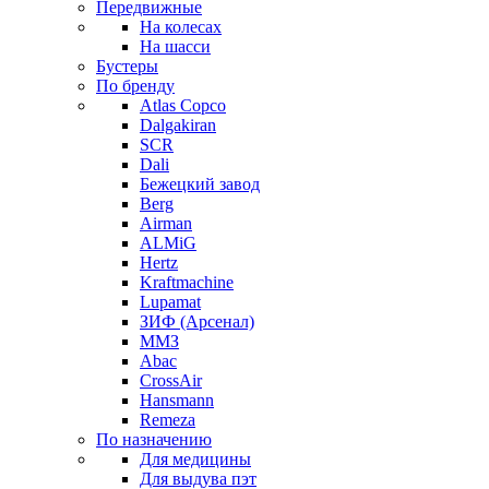
Передвижные
На колесах
На шасси
Бустеры
По бренду
Atlas Copco
Dalgakiran
SCR
Dali
Бежецкий завод
Berg
Airman
ALMiG
Hertz
Kraftmachine
Lupamat
ЗИФ (Арсенал)
ММЗ
Abac
CrossAir
Hansmann
Remeza
По назначению
Для медицины
Для выдува пэт