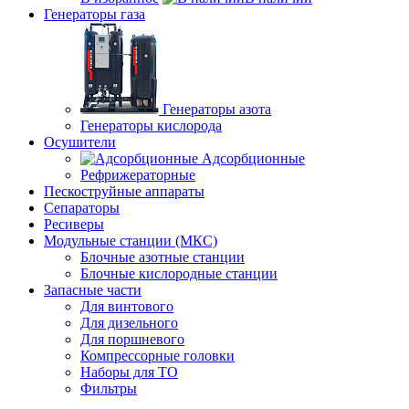
Генераторы газа
Генераторы азота
Генераторы кислорода
Осушители
Адсорбционные
Рефрижераторные
Пескоструйные аппараты
Сепараторы
Ресиверы
Модульные станции (МКС)
Блочные азотные станции
Блочные кислородные станции
Запасные части
Для винтового
Для дизельного
Для поршневого
Компрессорные головки
Наборы для ТО
Фильтры