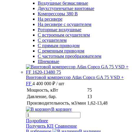
Воздушные безмасляные
Двухступенчатые винтовые
Компрессоры 380 В
На ресивере
На ресивере с осушителем
Роторные воздушные
С встроеным осушителем
С осушителем
С прямым приводом
С ременным приводом
С частотным преобразователем
Шнековые
Винтовой компрессор Atlas Copco GA 75 VSD +
FF
4 400 000 ₽
/ шт
Мощность, кВт
75
Давление, бар.
13
Производительность, м3/мин
1,62-13,48
В корзину
Подробнее
Получить КП
Сравнение
В избранное
В наличии