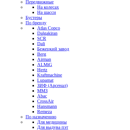
Передвижные
На колесах
На шасси
Бустеры
По бренду
Atlas Copco
Dalgakiran
SCR
Dali
Бежецкий завод
Berg
Airman
ALMiG
Hertz
Kraftmachine
Lupamat
ЗИФ (Арсенал)
ММЗ
Abac
CrossAir
Hansmann
Remeza
По назначению
Для медицины
Для выдува пэт