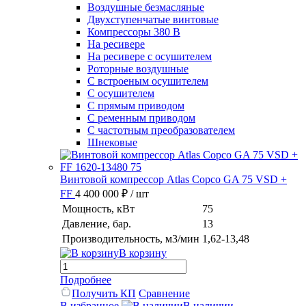
Воздушные безмасляные
Двухступенчатые винтовые
Компрессоры 380 В
На ресивере
На ресивере с осушителем
Роторные воздушные
С встроеным осушителем
С осушителем
С прямым приводом
С ременным приводом
С частотным преобразователем
Шнековые
Винтовой компрессор Atlas Copco GA 75 VSD +
FF
4 400 000 ₽
/ шт
Мощность, кВт
75
Давление, бар.
13
Производительность, м3/мин
1,62-13,48
В корзину
Подробнее
Получить КП
Сравнение
В избранное
В наличии