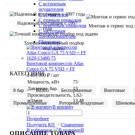
С встроеным
осушителем
С осушителем
С прямым приводом
Надежный поставщик с 1997
С ременным приводом
Монтаж и сервис под
года
С частотным
преобразователем
Шнековые
Точный инженерный подбор
под задачи
Винтовой компрессор Atlas
Copco GA 75 VSD + FF
КАТЕГОРИИ
4 400 000 ₽
/ шт
Мощность, кВт
75
Давление, бар.
13
8 бар
BERG
Беспоршневые
Винтовые
Производительность,
1,62-
м3/мин
13,48
Промышленные
Роторные воздушные
Шнековы
В корзину
Подробнее
Получить КП
Сравнение
В избранное
В
ОПИСАНИЕ ТОВАРА