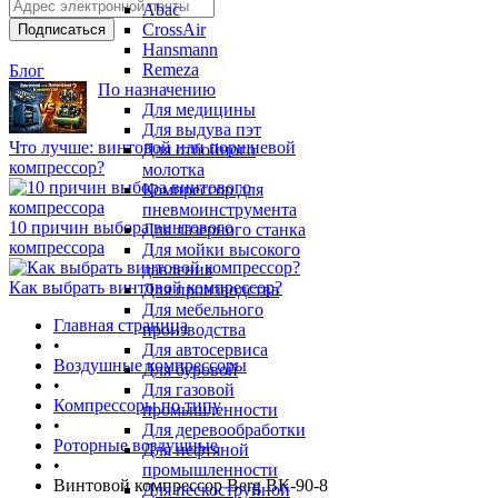
Abac
CrossAir
Hansmann
Remeza
Блог
По назначению
Для медицины
Для выдува пэт
Что лучше: винтовой или поршневой
Для отбойного
компрессор?
молотка
Компрессор для
пневмоинструмента
10 причин выбора винтового
Для лазерного станка
компрессора
Для мойки высокого
давления
Как выбрать винтовой компрессор?
Для производства
Для мебельного
Главная страница
производства
•
Для автосервиса
Воздушные компрессоры
Для буровой
•
Для газовой
Компрессоры по типу
промышленности
•
Для деревообработки
Роторные воздушные
Для нефтяной
•
промышленности
Винтовой компрессор Berg ВК-90-8
Для пескоструйной