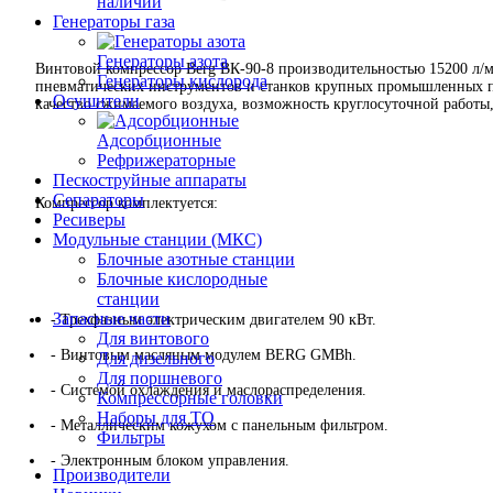
наличии
Генераторы газа
Генераторы азота
Винтовой компрессор Berg ВК-90-8 производительностью 15200 л/м
Генераторы кислорода
пневматических инструментов и станков крупных промышленных пр
Осушители
качество сжимаемого воздуха, возможность круглосуточной работы
Адсорбционные
Рефрижераторные
Пескоструйные аппараты
Сепараторы
Компрессор комплектуется:
Ресиверы
Модульные станции (МКС)
Блочные азотные станции
Блочные кислородные
станции
Запасные части
- Трехфазным электрическим двигателем 90 кВт.
Для винтового
- Винтовым масляным модулем BERG GMBh.
Для дизельного
Для поршневого
- Системой охлаждения и маслораспределения.
Компрессорные головки
Наборы для ТО
- Металлическим кожухом с панельным фильтром.
Фильтры
- Электронным блоком управления.
Производители