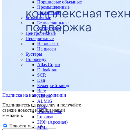
Поршневые объемные
Промышленные
поршневые
Безмасляные
Безмаслянные с
осушителем
Центробежные
Передвижные
На колесах
На шасси
Бустеры
По бренду
Atlas Copco
Dalgakiran
SCR
Dali
Бежецкий завод
Berg
Подписка на новости компании
Airman
ALMiG
Подпишитесь на рассылку и получайте
Hertz
свежие новости и акции нашей
Kraftmachine
компании.
Lupamat
ЗИФ (Арсенал)
Новости магазина
ММЗ