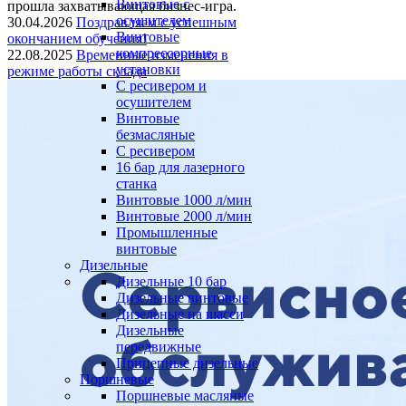
Винтовые с
прошла захватывающая бизнес-игра.
осушителем
30.04.2026
Поздравляем с успешным
Винтовые
окончанием обучения!
компрессорные
22.08.2025
Временные изменения в
установки
режиме работы склада
C ресивером и
осушителем
Винтовые
безмасляные
C ресивером
16 бар для лазерного
станка
Винтовые 1000 л/мин
Винтовые 2000 л/мин
Промышленные
винтовые
Дизельные
Дизельные 10 бар
Дизельные винтовые
Дизельные на шасси
Дизельные
передвижные
Прицепные дизельные
Поршневые
Поршневые масляные