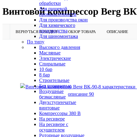
обработки
Винтовой компрессор Berg ВК
Для пищевой
промышленности
Для производства окон
Для химического
производства
ВЕРНУТЬСЯ В РАЗДЕЛ
ОБЗОР ТОВАРА
ОПИСАНИЕ
Для шиномонтажа
По типу
Высокого давления
Масляные
Электрические
Спиральные
10 бар
8 бар
Cтроительные
Без поршневые
Воздушные
безмасляные
Двухступенчатые
винтовые
Компрессоры 380 В
На ресивере
На ресивере с
осушителем
Роторные воздушные