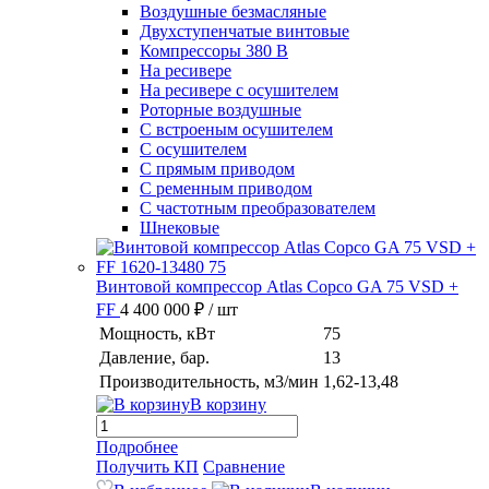
Воздушные безмасляные
Двухступенчатые винтовые
Компрессоры 380 В
На ресивере
На ресивере с осушителем
Роторные воздушные
С встроеным осушителем
С осушителем
С прямым приводом
С ременным приводом
С частотным преобразователем
Шнековые
Винтовой компрессор Atlas Copco GA 75 VSD +
FF
4 400 000 ₽
/ шт
Мощность, кВт
75
Давление, бар.
13
Производительность, м3/мин
1,62-13,48
В корзину
Подробнее
Получить КП
Сравнение