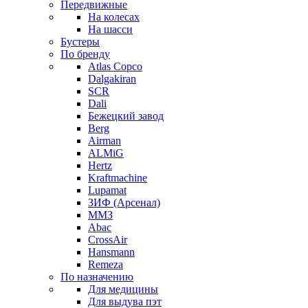
Передвижные
На колесах
На шасси
Бустеры
По бренду
Atlas Copco
Dalgakiran
SCR
Dali
Бежецкий завод
Berg
Airman
ALMiG
Hertz
Kraftmachine
Lupamat
ЗИФ (Арсенал)
ММЗ
Abac
CrossAir
Hansmann
Remeza
По назначению
Для медицины
Для выдува пэт