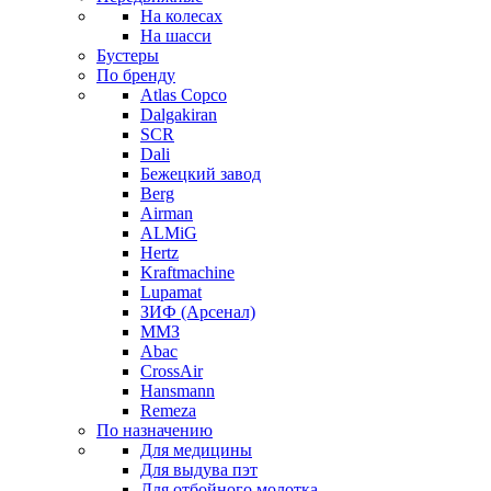
На колесах
На шасси
Бустеры
По бренду
Atlas Copco
Dalgakiran
SCR
Dali
Бежецкий завод
Berg
Airman
ALMiG
Hertz
Kraftmachine
Lupamat
ЗИФ (Арсенал)
ММЗ
Abac
CrossAir
Hansmann
Remeza
По назначению
Для медицины
Для выдува пэт
Для отбойного молотка