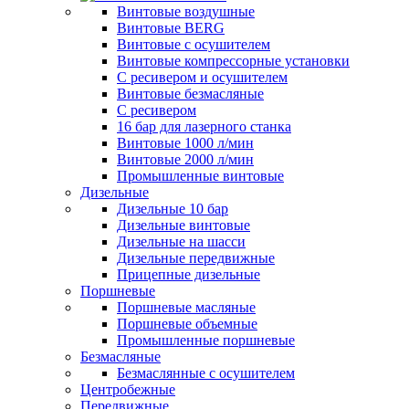
Винтовые воздушные
Винтовые BERG
Винтовые с осушителем
Винтовые компрессорные установки
C ресивером и осушителем
Винтовые безмасляные
C ресивером
16 бар для лазерного станка
Винтовые 1000 л/мин
Винтовые 2000 л/мин
Промышленные винтовые
Дизельные
Дизельные 10 бар
Дизельные винтовые
Дизельные на шасси
Дизельные передвижные
Прицепные дизельные
Поршневые
Поршневые масляные
Поршневые объемные
Промышленные поршневые
Безмасляные
Безмаслянные с осушителем
Центробежные
Передвижные