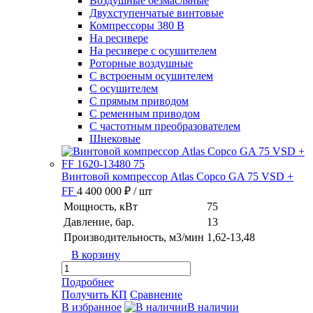
Воздушные безмасляные
Двухступенчатые винтовые
Компрессоры 380 В
На ресивере
На ресивере с осушителем
Роторные воздушные
С встроеным осушителем
С осушителем
С прямым приводом
С ременным приводом
С частотным преобразователем
Шнековые
Винтовой компрессор Atlas Copco GA 75 VSD +
FF
4 400 000 ₽
/ шт
Мощность, кВт
75
Давление, бар.
13
Производительность, м3/мин
1,62-13,48
В корзину
Подробнее
Получить КП
Сравнение
В избранное
В наличии