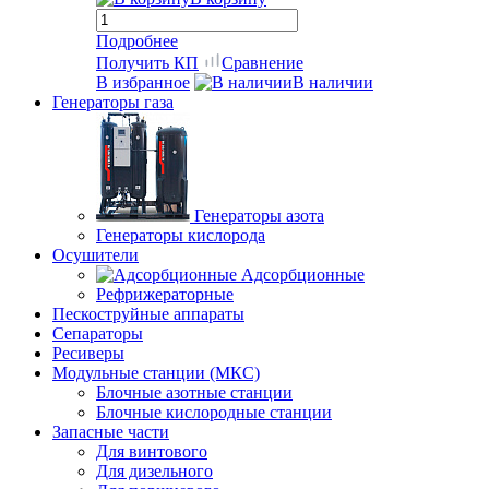
Подробнее
Получить КП
Сравнение
В избранное
В наличии
Генераторы газа
Генераторы азота
Генераторы кислорода
Осушители
Адсорбционные
Рефрижераторные
Пескоструйные аппараты
Сепараторы
Ресиверы
Модульные станции (МКС)
Блочные азотные станции
Блочные кислородные станции
Запасные части
Для винтового
Для дизельного