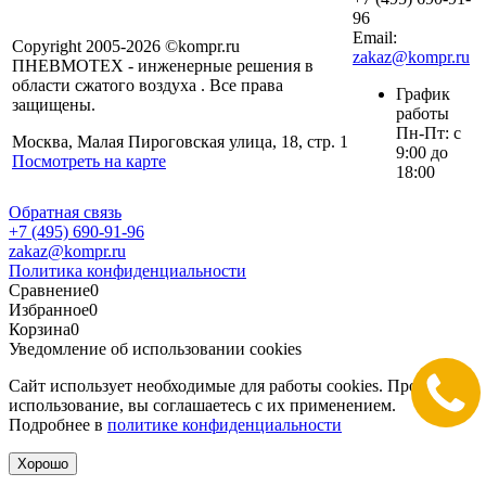
96
Email:
Copyright 2005-2026 ©kompr.ru
zakaz@kompr.ru
ПНЕВМОТЕХ - инженерные решения в
области сжатого воздуха . Все права
График
защищены.
работы
Пн-Пт: с
Москва, Малая Пироговская улица, 18, стр. 1
9:00 до
Посмотреть на карте
18:00
Обратная связь
+7 (495) 690-91-96
zakaz@kompr.ru
Политика конфиденциальности
Сравнение
0
Избранное
0
Корзина
0
Уведомление об использовании cookies
Сайт использует необходимые для работы cookies. Продолжая
использование, вы соглашаетесь с их применением.
Подробнее в
политике конфиденциальности
Хорошо