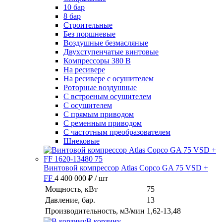
10 бар
8 бар
Cтроительные
Без поршневые
Воздушные безмасляные
Двухступенчатые винтовые
Компрессоры 380 В
На ресивере
На ресивере с осушителем
Роторные воздушные
С встроеным осушителем
С осушителем
С прямым приводом
С ременным приводом
С частотным преобразователем
Шнековые
Винтовой компрессор Atlas Copco GA 75 VSD +
FF
4 400 000 ₽
/ шт
Мощность, кВт
75
Давление, бар.
13
Производительность, м3/мин
1,62-13,48
В корзину