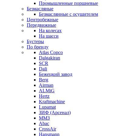
Промышленные поршневые
Безмасляные
Безмаслянные с осушителем
Центробежные
Передвижные
На колесах
На шасси
Бустеры
По бренду
Atlas Copco
Dalgakiran
SCR
Dali
Бежецкий завод
Berg
Airman
ALMiG
Hertz
Kraftmachine
Lupamat
ЗИФ (Арсенал)
ММЗ
Abac
CrossAir
Hansmann