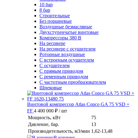
10 бар
8 бар
Cтроительные
Без поршневые
Воздушные безмасляные
Двухступенчатые винтовые
Компрессоры 380 В
На ресивере
На ресивере с осушителем
Роторные воздушные
С встроеным осушителем
С осушителем
С прямым приводом
С ременным приводом
С частотным преобразователем
Шнековые
Винтовой компрессор Atlas Copco GA 75 VSD +
FF
4 400 000 ₽
/ шт
Мощность, кВт
75
Давление, бар.
13
Производительность, м3/мин
1,62-13,48
В корзину