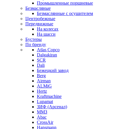
Промышленные поршневые
Безмасляные
Безмаслянные с осушителем
Центробежные
Передвижные
На колесах
На шасси
Бустеры
По бренду
Atlas Copco
Dalgakiran
SCR
Dali
Бежецкий завод
Berg
Airman
ALMiG
Hertz
Kraftmachine
Lupamat
ЗИФ (Арсенал)
ММЗ
Abac
CrossAir
Hansmann